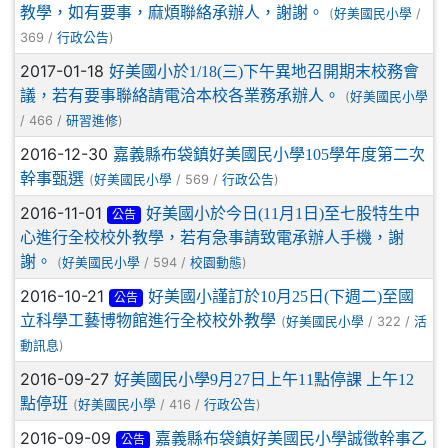
教學，如有要事，麻煩聯絡承辦人，謝謝。
(
/
好美國民小學
369 /
)
行政公告
2017-01-18
好美國小於1/18(三)下午異地召開期末校務會
議，若有要事聯絡請電洽本校各業務承辦人。
(
好美國民小學
/ 466 /
)
研習進修
2016-12-30
嘉義縣布袋鎮好美國民小學105學年度第二次
幹事甄選
(
/ 569 /
)
好美國民小學
行政公告
2016-11-01
好美國小於今日(11月1日)至七股特生中
公告
心進行全校校外教學，若有急事請致電承辦人手機，謝
謝。
(
/ 594 /
)
好美國民小學
校園動態
2016-10-21
好美國小謹訂於10月25日(下週二)至國
公告
立科學工藝博物館進行全校校外教學
(
/ 322 /
好美國民小學
活
)
動訊息
2016-09-27
好美國民小學9月27日上午11點停課 上午12
點停班
(
/ 416 /
)
好美國民小學
行政公告
2016-09-09
嘉義縣布袋鎮好美國民小學誠徵幹事乙
公告