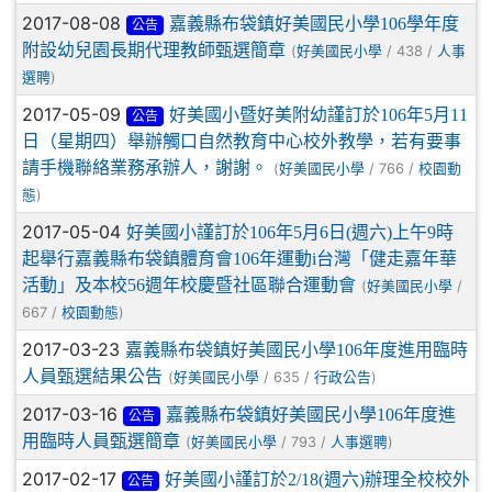
2017-08-08
嘉義縣布袋鎮好美國民小學106學年度
公告
附設幼兒園長期代理教師甄選簡章
(
/ 438 /
好美國民小學
人事
)
選聘
2017-05-09
好美國小暨好美附幼謹訂於106年5月11
公告
日（星期四）舉辦觸口自然教育中心校外教學，若有要事
請手機聯絡業務承辦人，謝謝。
(
/ 766 /
好美國民小學
校園動
)
態
2017-05-04
好美國小謹訂於106年5月6日(週六)上午9時
起舉行嘉義縣布袋鎮體育會106年運動i台灣「健走嘉年華
活動」及本校56週年校慶暨社區聯合運動會
(
/
好美國民小學
667 /
)
校園動態
2017-03-23
嘉義縣布袋鎮好美國民小學106年度進用臨時
人員甄選結果公告
(
/ 635 /
)
好美國民小學
行政公告
2017-03-16
嘉義縣布袋鎮好美國民小學106年度進
公告
用臨時人員甄選簡章
(
/ 793 /
)
好美國民小學
人事選聘
2017-02-17
好美國小謹訂於2/18(週六)辦理全校校外
公告