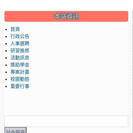
:::
本站資訊
首頁
行政公告
人事選聘
研習進修
活動訊息
獎助學金
專案計畫
校園動態
重要行事