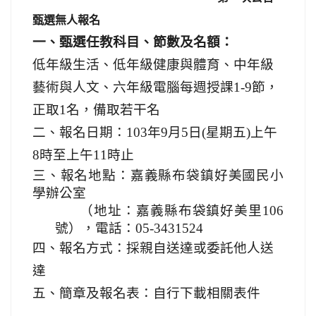
甄選無人報名
一、甄選任教科目、節數及名額：
低年級生活、低年級健康與體育、中年級
藝術與人文、六年級電腦每週授課
1-9
節，
正取
1
名，備取若干名
二、報名日期：
103
年
9
月
5
日
(
星期五
)
上午
8
時至上午
11
時止
三、報名地點：
嘉義縣布袋鎮好美國民小
學辦公室
（地址：
嘉義縣布袋鎮好美里
106
號
），電話：
05-3431524
四、報名
方式：採親自送達或委託他人送
達
五、簡章及報名表：
自行下載相關表件