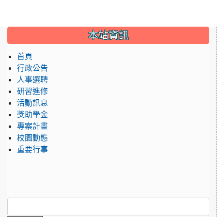
:::
本站資訊
首頁
行政公告
人事選聘
研習進修
活動訊息
獎助學金
專案計畫
校園動態
重要行事