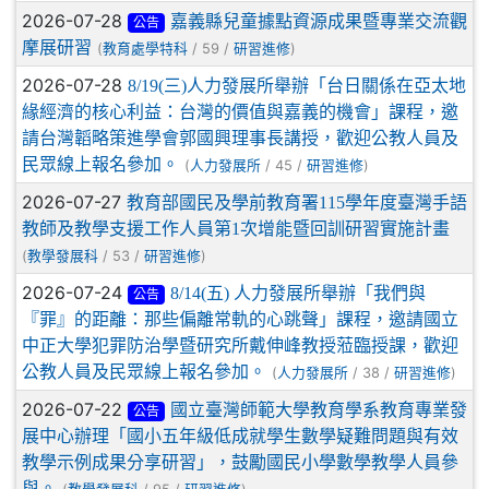
2026-07-28
嘉義縣兒童據點資源成果暨專業交流觀
公告
摩展研習
(
/ 59 /
)
教育處學特科
研習進修
2026-07-28
8/19(三)人力發展所舉辦「台日關係在亞太地
緣經濟的核心利益：台灣的價值與嘉義的機會」課程，邀
請台灣韜略策進學會郭國興理事長講授，歡迎公教人員及
民眾線上報名參加。
(
/ 45 /
)
人力發展所
研習進修
2026-07-27
教育部國民及學前教育署115學年度臺灣手語
教師及教學支援工作人員第1次增能暨回訓研習實施計畫
(
/ 53 /
)
教學發展科
研習進修
2026-07-24
8/14(五) 人力發展所舉辦「我們與
公告
『罪』的距離：那些偏離常軌的心跳聲」課程，邀請國立
中正大學犯罪防治學暨研究所戴伸峰教授蒞臨授課，歡迎
公教人員及民眾線上報名參加。
(
/ 38 /
)
人力發展所
研習進修
2026-07-22
國立臺灣師範大學教育學系教育專業發
公告
展中心辦理「國小五年級低成就學生數學疑難問題與有效
教學示例成果分享研習」，鼓勵國民小學數學教學人員參
與。