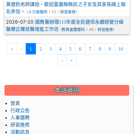
黃健鈞老師講授，歡迎嘉義縣縣民之子女及其家長線上報
名參加。
(
/ 52 /
)
人力發展所
研習進修
2026-07-20
國教署辦理115年度全民健保永續經營分級
醫療正確就醫增能工作坊
(
/ 48 /
)
教育處體健科
研習進修
(current)
«
‹
1
2
3
4
5
6
7
8
9
10
›
»
:::
本站資訊
首頁
行政公告
人事選聘
研習進修
活動訊息