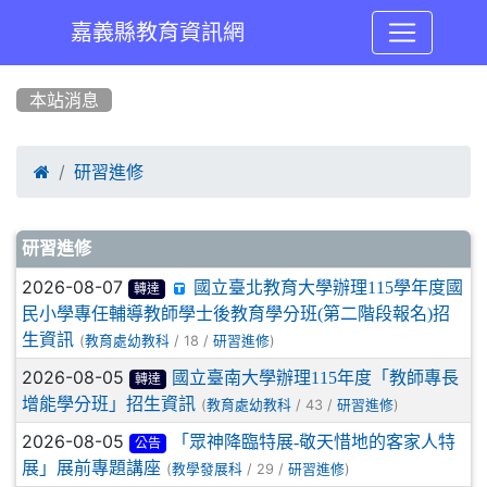
嘉義縣教育資訊網
:::
本站消息

研習進修
文章列表
研習進修
2026-08-07
國立臺北教育大學辦理115學年度國
轉達
民小學專任輔導教師學士後教育學分班(第二階段報名)招
生資訊
(
/ 18 /
)
教育處幼教科
研習進修
2026-08-05
國立臺南大學辦理115年度「教師專長
轉達
增能學分班」招生資訊
(
/ 43 /
)
教育處幼教科
研習進修
2026-08-05
「眾神降臨特展-敬天惜地的客家人特
公告
展」展前專題講座
(
/ 29 /
)
教學發展科
研習進修