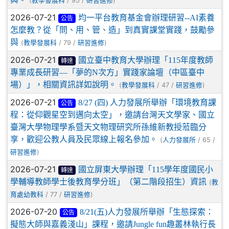
(
/ 95 /
)
教學發展科
研習進修
2026-07-21
均一平台教育基金會辦理研習--AI素養
公告
怎麼教？從「問、用、管、造」到真實課堂實踐，鼓勵參
與
(
/ 79 /
)
教學發展科
研習進修
2026-07-21
國立臺中教育大學辦理「115年度教師
轉達
專業成長研習—「夢的N次方」實踐家論壇（中區臺中
場）」，相關資訊詳如說明。
(
/ 47 /
)
教學發展科
研習進修
2026-07-21
8/27 (四) 人力發展所舉辦「環境教育課
公告
程：從仰觀星空到邁向太空」，邀請台灣天文學家、國立
臺灣大學物理學系暨天文物理研究所孫維新教授蒞臨分
享，歡迎公教人員及民眾線上報名參加。
(
/ 65 /
人力發展所
)
研習進修
2026-07-21
國立屏東大學辦理「115學年度國民小
轉達
學輔導教師學士後教育學分班」（第二階段招生）資訊
(
教
/ 77 /
)
育處幼教科
研習進修
2026-07-20
8/21(五)人力發展所舉辦「生態探索：
公告
擬態大師與嘉義淺山」課程，邀請Jungle fun趣叢林執行長