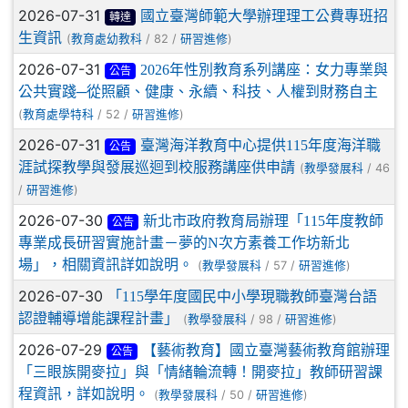
2026-07-31
國立臺灣師範大學辦理理工公費專班招
轉達
生資訊
(
/ 82 /
)
教育處幼教科
研習進修
2026-07-31
2026年性別教育系列講座：女力專業與
公告
公共實踐─從照顧、健康、永續、科技、人權到財務自主
(
/ 52 /
)
教育處學特科
研習進修
2026-07-31
臺灣海洋教育中心提供115年度海洋職
公告
涯試探教學與發展巡迴到校服務講座供申請
(
/ 46
教學發展科
/
)
研習進修
2026-07-30
新北市政府教育局辦理「115年度教師
公告
專業成長研習實施計畫－夢的N次方素養工作坊新北
場」，相關資訊詳如說明。
(
/ 57 /
)
教學發展科
研習進修
2026-07-30
「115學年度國民中小學現職教師臺灣台語
認證輔導增能課程計畫」
(
/ 98 /
)
教學發展科
研習進修
2026-07-29
【藝術教育】國立臺灣藝術教育館辦理
公告
「三眼族開麥拉」與「情緒輪流轉！開麥拉」教師研習課
程資訊，詳如說明。
(
/ 50 /
)
教學發展科
研習進修