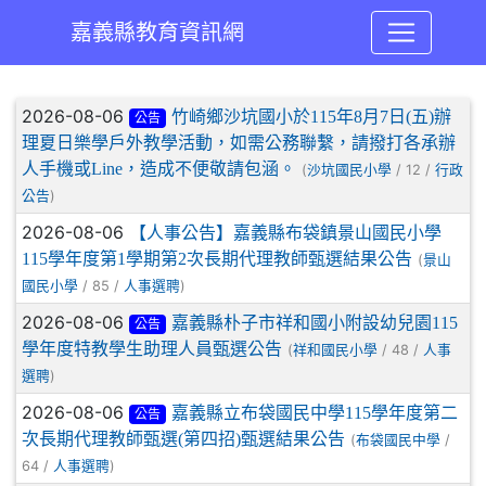
嘉義縣教育資訊網
:::
文章列表
2026-08-06
竹崎鄉沙坑國小於115年8月7日(五)辦
公告
理夏日樂學戶外教學活動，如需公務聯繫，請撥打各承辦
人手機或Line，造成不便敬請包涵。
(
/ 12 /
沙坑國民小學
行政
)
公告
2026-08-06
【人事公告】嘉義縣布袋鎮景山國民小學
115學年度第1學期第2次長期代理教師甄選結果公告
(
景山
/ 85 /
)
國民小學
人事選聘
2026-08-06
嘉義縣朴子市祥和國小附設幼兒園115
公告
學年度特教學生助理人員甄選公告
(
/ 48 /
祥和國民小學
人事
)
選聘
2026-08-06
嘉義縣立布袋國民中學115學年度第二
公告
次長期代理教師甄選(第四招)甄選結果公告
(
/
布袋國民中學
64 /
)
人事選聘