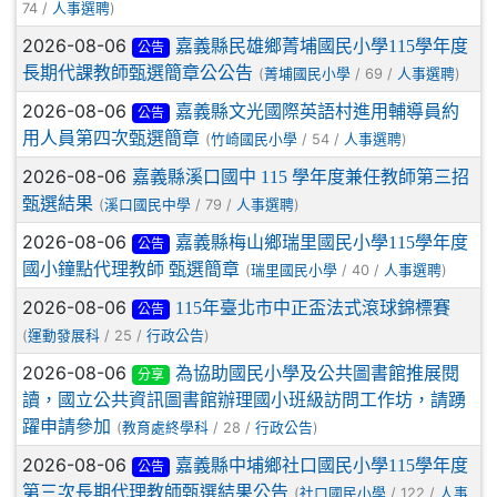
74 /
)
人事選聘
2026-08-06
嘉義縣民雄鄉菁埔國民小學115學年度
公告
長期代課教師甄選簡章公公告
(
/ 69 /
)
菁埔國民小學
人事選聘
2026-08-06
嘉義縣文光國際英語村進用輔導員約
公告
用人員第四次甄選簡章
(
/ 54 /
)
竹崎國民小學
人事選聘
2026-08-06
嘉義縣溪口國中 115 學年度兼任教師第三招
甄選結果
(
/ 79 /
)
溪口國民中學
人事選聘
2026-08-06
嘉義縣梅山鄉瑞里國民小學115學年度
公告
國小鐘點代理教師 甄選簡章
(
/ 40 /
)
瑞里國民小學
人事選聘
2026-08-06
115年臺北市中正盃法式滾球錦標賽
公告
(
/ 25 /
)
運動發展科
行政公告
2026-08-06
為協助國民小學及公共圖書館推展閱
分享
讀，國立公共資訊圖書館辦理國小班級訪問工作坊，請踴
躍申請參加
(
/ 28 /
)
教育處終學科
行政公告
2026-08-06
嘉義縣中埔鄉社口國民小學115學年度
公告
第三次長期代理教師甄選結果公告
(
/ 122 /
社口國民小學
人事