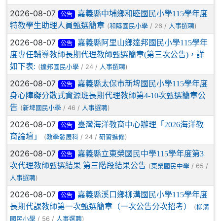
2026-08-07
嘉義縣中埔鄉和睦國民小學115學年度
公告
特教學生助理人員甄選簡章
(
/ 26 /
)
和睦國民小學
人事選聘
2026-08-07
嘉義縣阿里山鄉達邦國民小學115學年
公告
度專任輔導教師長期代理教師甄選簡章(第三次公告)，詳
如下表:
(
/ 24 /
)
達邦國民小學
人事選聘
2026-08-07
嘉義縣太保市新埤國民小學115學年度
公告
身心障礙分散式資源班長期代理教師第4-10次甄選簡章公
告
(
/ 46 /
)
新埤國民小學
人事選聘
2026-08-07
臺灣海洋教育中心辦理「2026海洋教
公告
育論壇」
(
/ 24 /
)
教學發展科
研習進修
2026-08-07
嘉義縣立東榮國民中學115學年度第3
公告
次代理教師甄選結果 第三階段結果公告
(
/ 65 /
東榮國民中學
)
人事選聘
2026-08-07
嘉義縣溪口鄉柳溝國民小學115學年度
公告
長期代課教師第一次甄選簡章（一次公告分次招考）
(
柳溝
/ 56 /
)
國民小學
人事選聘