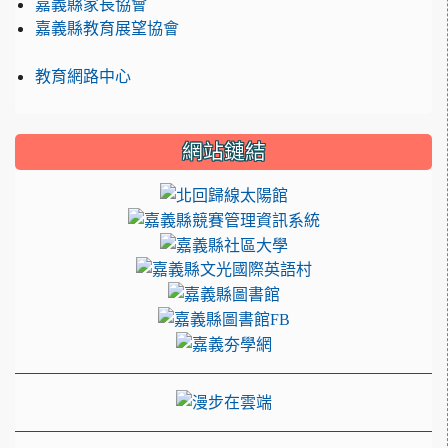
嘉義縣家長協會
嘉義縣教育展望協會
教育網路中心
網站鏈結
link to https://sec235.cyc
link to https://cms.c
link to https://cycc2.cyc.
link to http://cwiev.c
link to https://www.cycab
link to https://www.fac
link to https://chiayilearnin
link to https://alishan.cyc.e