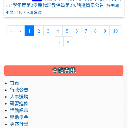
114學年度第2學期代理教保員第2次甄選簡章公告
(
好美國民
/ 110 /
)
小學
人事選聘
(current)
«
‹
1
2
3
4
5
6
7
8
9
10
›
»
:::
本站資訊
首頁
行政公告
人事選聘
研習進修
活動訊息
獎助學金
專案計畫