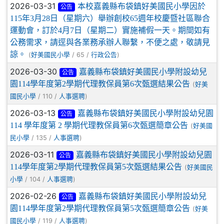
2026-03-31
本校嘉義縣布袋鎮好美國民小學因於
公告
115年3月28日（星期六）舉辦創校65週年校慶暨社區聯合
運動會，訂於4月7日（星期二）實施補假一天。期間如有
公務需求，請逕與各業務承辦人聯繫，不便之處，敬請見
諒。
(
/ 65 /
)
好美國民小學
行政公告
2026-03-30
嘉義縣布袋鎮好美國民小學附設幼兒
公告
園114學年度第2學期代理教保員第6次甄選結果公告
(
好美
/ 110 /
)
國民小學
人事選聘
2026-03-13
嘉義縣布袋鎮好美國民小學附設幼兒園
公告
114 學年度第 2 學期代理教保員第6次甄選簡章公告
(
好美國
/ 135 /
)
民小學
人事選聘
2026-03-11
嘉義縣布袋鎮好美國民小學附設幼兒園
公告
114學年度第2學期代理教保員第5次甄選結果公告
(
好美國民
/ 104 /
)
小學
人事選聘
2026-02-26
嘉義縣布袋鎮好美國民小學附設幼兒
公告
園114學年度第2學期代理教保員第5次甄選簡章公告
(
好美
/ 119 /
)
國民小學
人事選聘