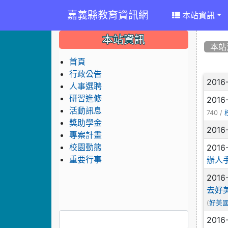
嘉義縣教育資訊網
本站資訊
:::
:::
:::
本站資訊
本站
首頁
行政公告
文
2016
人事選聘
研習進修
2016
活動訊息
740 /
獎助學金
2016
專案計畫
2016
校園動態
重要行事
辦人
2016
去好
(
好美
2016