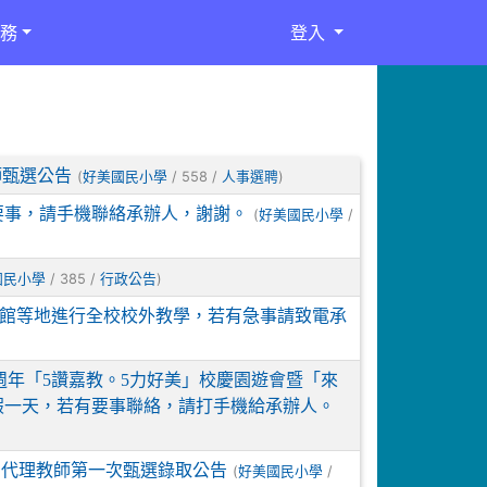
務
登入
師甄選公告
(
/ 558 /
)
好美國民小學
人事選聘
要事，請手機聯絡承辦人，謝謝。
(
/
好美國民小學
/ 385 /
)
國民小學
行政公告
教育館等地進行全校校外教學，若有急事請致電承
55週年「5讚嘉教。5力好美」校慶園遊會暨「來
補假一天，若有要事聯絡，請打手機給承辦人。
期代理教師第一次甄選錄取公告
(
/
好美國民小學