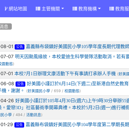
網站地圖
主管機關
教育機構
教育服
消息
章列表
-08-01
嘉義縣布袋鎮好美國民小學105學年度長期代理教
公告
-07-07
明天因颱風緣故，本校愛迪生科學營隊活動取消。若有
)
校園動態
-07-01
本校7月1日辦理文康活動下午有事請打承辦人手機
(
好美
-06-08
好美國小謹訂於6月14日(下週二)至新港自然史
公告
手機，謝謝。
(
/ 659 /
)
好美國民小學
校園動態
-04-26
好美國小謹訂於105年4月30日(週六)上午9時30分舉辦
美。愛戀3D」社區藝術季開幕典禮。本校於5月2日(週一)進行
/ 494 /
)
國民小學
活動訊息
-01-29
嘉義縣布袋鎮好美國民小學104學年度第二學期長
公告