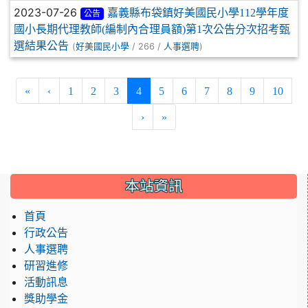
2023-07-26
嘉義縣布袋鎮好美國民小學112學年度
公告
國小長期代理教師(編制內合理員額)第1次公告分次招考甄
選結果公告
(
/ 266 /
)
好美國民小學
人事選聘
(current)
«
‹
1
2
3
4
5
6
7
8
9
10
›
»
:::
本站資訊
首頁
行政公告
人事選聘
研習進修
活動訊息
獎助學金