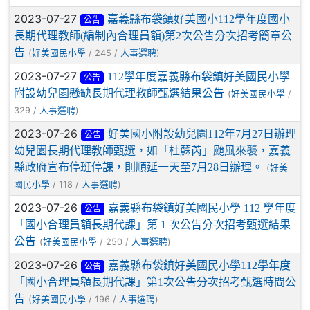
2023-07-27
嘉義縣布袋鎮好美國小112學年度國小
公告
長期代理教師(編制內合理員額)第2次公告分次招考簡章公
告
(
/ 245 /
)
好美國民小學
人事選聘
2023-07-27
112學年度嘉義縣布袋鎮好美國民小學
公告
附設幼兒園懸缺長期代理教師甄選結果公告
(
/
好美國民小學
329 /
)
人事選聘
2023-07-26
好美國小附設幼兒園112年7月27日辦理
公告
幼兒園長期代理教師甄選，如「杜蘇芮」颱風來襲，嘉義
縣政府宣布停班停課，則順延一天至7月28日辦理。
(
好美
/ 118 /
)
國民小學
人事選聘
2023-07-26
嘉義縣布袋鎮好美國民小學 112 學年度
公告
「國小合理員額長期代課」第 1 次公告分次招考甄選結果
公告
(
/ 250 /
)
好美國民小學
人事選聘
2023-07-26
嘉義縣布袋鎮好美國民小學112學年度
公告
「國小合理員額長期代課」第1次公告分次招考甄選時間公
告
(
/ 196 /
)
好美國民小學
人事選聘