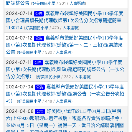
間調整公告
(
/ 301 /
)
好美國民小學
人事選聘
2024-07-14
嘉義縣布袋鎮好美國民小學113學年度
公告
國小合理員額長期代理教師第1次公告分次招考甄選簡章
1130714
(
/ 470 /
)
好美國民小學
人事選聘
2024-07-12
嘉義縣布袋鎮好美國民小學113學年度
公告
國小第1次長期代理教師(懸缺)(第一、二、三招)甄選結果
公告
(
/ 530 /
)
好美國民小學
人事選聘
2024-07-11
嘉義縣布袋鎮好美國民小學113學年度
公告
國小第1次長期代理教師(懸缺)甄選時間調整公告（一次公
告分次招考）
(
/ 282 /
)
好美國民小學
人事選聘
2024-07-04
嘉義縣布袋鎮好美國民小學113學年度
公告
國小第1次長期代理教師(懸缺)甄選公告（一次公告分次招
考）
(
/ 448 /
)
好美國民小學
人事選聘
2024-04-08
好美國小謹訂於113年04月13日(星期
公告
六)上午9:00起辦理63週年校慶，敬邀各界貴賓蒞臨指導，
並於04月15日（星期一）補假一天，當日洽公請聯繫相關