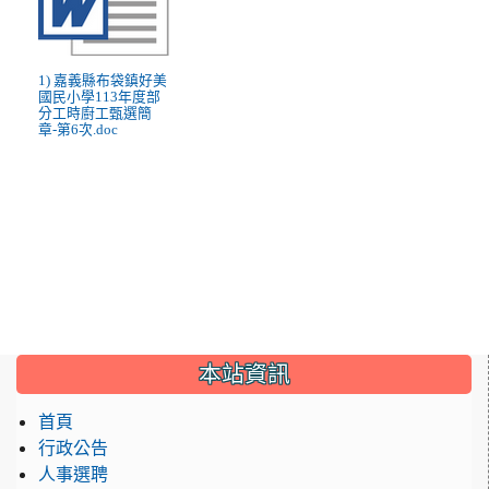
1) 嘉義縣布袋鎮好美
國民小學113年度部
分工時廚工甄選簡
章-第6次.doc
:::
本站資訊
首頁
行政公告
人事選聘