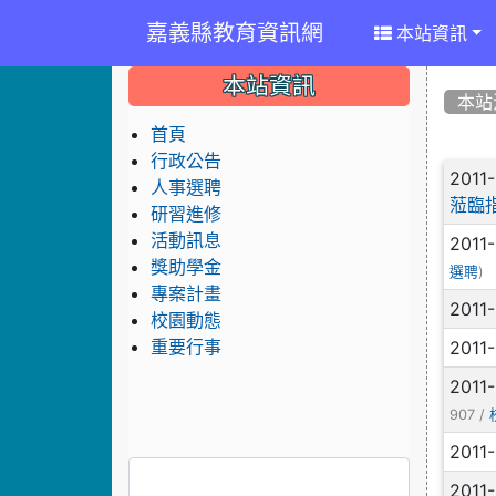
嘉義縣教育資訊網
本站資訊
:::
:::
:::
本站資訊
本站
首頁
行政公告
文
2011
人事選聘
蒞臨
研習進修
活動訊息
2011
獎助學金
)
選聘
專案計畫
2011
校園動態
2011
重要行事
2011
907 /
2011
2011