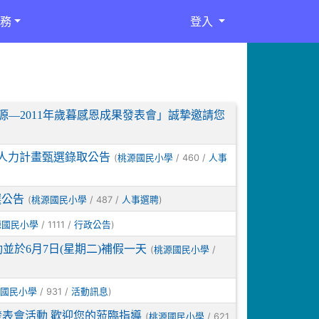
務
登入
桃源—2011年歲暮感恩成果發表會」誠摯邀請您
境人力計畫甄選錄取公告
(
/ 460 /
桃源國民小學
人事
選公告
(
/ 487 /
)
桃源國民小學
人事選聘
/ 1111 /
)
源國民小學
行政公告
並於6月7日(星期二)補假一天
(
/
桃源國民小學
/ 931 /
)
國民小學
活動訊息
發表會活動 歡迎您的蒞臨指導
(
/ 621
桃源國民小學