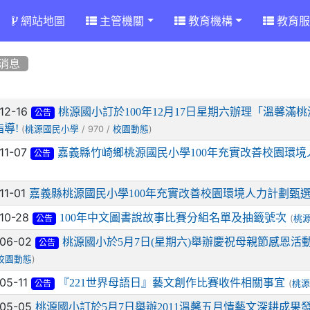
網站地圖
主管機關
教育機構
教育服
消息
章列表
-12-16
桃源國小訂於100年12月17日星期六辦理「溫馨滿
公告
指導!
(
/ 970 /
)
桃源國民小學
校園動態
-11-07
嘉義縣竹崎鄉桃源國民小學100年充實改善校園環
公告
-11-01
嘉義縣桃源國民小學100年充實改善校園環境人力計劃甄
-10-28
100年中文圖書說故事比賽分組名單及抽籤號次
(
桃
公告
-06-02
桃源國小於5月7日(星期六)舉辦慶祝母親節感恩活動
公告
)
校園動態
-05-11
『221世界母語日』藝文創作比賽收件相關事宜
(
桃源
公告
-05-05
桃源國小訂於5月7日舉辦2011溫馨五月情藝文深耕成果