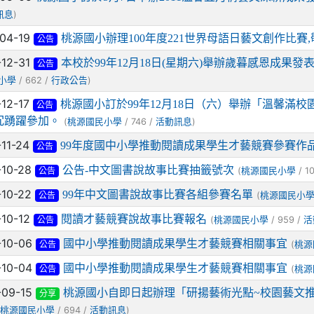
)
訊息
-04-19
桃源國小辦理100年度221世界母語日藝文創作比賽,
公告
-12-31
本校於99年12月18日(星期六)舉辦歲暮感恩成果發表
公告
/ 662 /
)
小學
行政公告
-12-17
桃源國小訂於99年12月18日（六）舉辦「溫馨滿校
公告
冗踴躍參加。
(
/ 746 /
)
桃源國民小學
活動訊息
-11-24
99年度國中小學推動閱讀成果學生才藝競賽參賽作
公告
-10-28
公告-中文圖書說故事比賽抽籤號次
(
/ 1
桃源國民小學
公告
-10-22
99年中文圖書說故事比賽各組參賽名單
(
桃源國民小
公告
-10-12
閱讀才藝競賽說故事比賽報名
(
/ 959 /
桃源國民小學
活
公告
-10-06
國中小學推動閱讀成果學生才藝競賽相關事宜
(
桃源
公告
-10-04
國中小學推動閱讀成果學生才藝競賽相關事宜
(
桃源
公告
-09-15
桃源國小自即日起辦理「研揚藝術光點~校園藝文
分享
(
/ 694 /
)
桃源國民小學
活動訊息