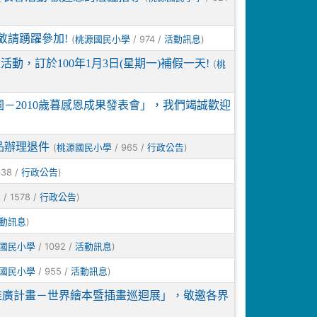
敬請踴躍參加!
(
/ 974 /
)
桃源國民小學
活動訊息
活動，訂於100年1月3日(星期一)補假一天!
(
桃
園－2010歲暮感恩成果發表會」，我們竭誠歡迎
品辦理退件
(
/ 965 /
)
桃源國民小學
行政公告
038 /
)
行政公告
/ 1578 /
)
學
行政公告
)
動訊息
/ 1092 /
)
國民小學
活動訊息
/ 955 /
)
國民小學
活動訊息
推廣計畫－世界繪本暨插畫巡迴展」，敬邀各界