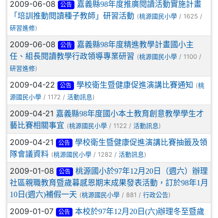
2009-06-08
嘉義縣98年度推廣閱讀活動實施計畫
公告
「培訓推動閱讀種子教師」研習活動
(
/ 1625 /
桃源國民小學
)
研習進修
2009-06-08
嘉義縣98年度精進教學計畫國小主
公告
任、組長閱讀教學行政領導專業研習
(
/ 1100 /
桃源國民小學
)
研習進修
2009-04-22
學校衛生暨健康促進演講比賽通知
(
桃
公告
/ 1172 /
)
源國民小學
活動訊息
2009-04-21
嘉義縣98年度國小本土教育創意教學學生才
藝比賽相關事宜
(
/ 1122 /
)
桃源國民小學
活動訊息
2009-04-21
學校衛生暨健康促進演講比賽抽籤及領
公告
隊會議資料
(
/ 1282 /
)
桃源國民小學
活動訊息
2009-01-08
桃源國小於97年12月20日（週六）辦理
公告
社區親職教育暨歲暮感恩期末成果發表活動，訂於98年1月
10日(週六)補假一天
(
/ 881 /
)
桃源國民小學
行政公告
2009-01-07
本校於97年12月20日(六)辦理冬至暨歲
公告