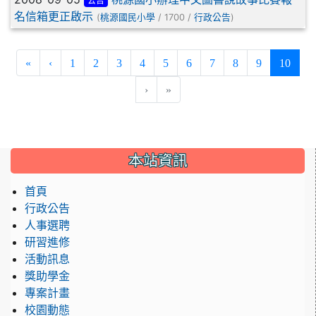
公告
名信箱更正啟示
(
/ 1700 /
)
桃源國民小學
行政公告
(curre
«
‹
1
2
3
4
5
6
7
8
9
10
›
»
:::
本站資訊
首頁
行政公告
人事選聘
研習進修
活動訊息
獎助學金
專案計畫
校園動態