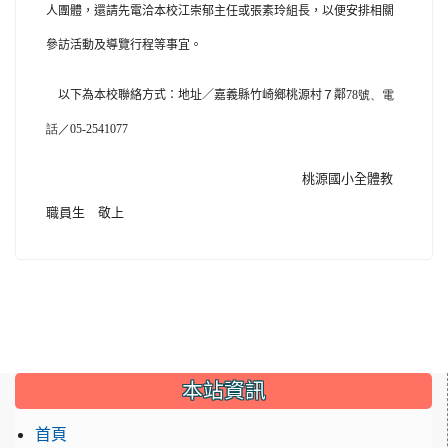
人團體，還請先電洽本校江崇郁主任或張素玲組長，以便安排相關
參訪活動及導覽行程等事宜。
以下為本校聯絡方式：地址／嘉義縣竹崎鄉桃源村７鄰
78號、電
話／05-2541077
桃源國小全體教
職員生 敬上
:::
本站資訊
首頁