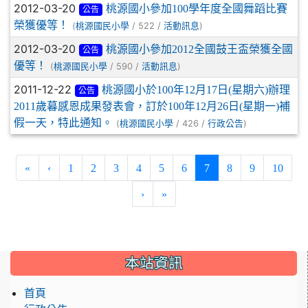
2012-03-20
桃源國小參加100學年度全國舞蹈比賽
公告
榮獲優等！
(
/ 522 /
)
桃源國民小學
活動訊息
2012-03-20
桃源國小參加2012全國鼓王盃榮獲全國
公告
優等！
(
/ 590 /
)
桃源國民小學
活動訊息
2011-12-22
桃源國小於100年12月17日(星期六)辦理
公告
2011歲暮感恩成果發表會，訂於100年12月26日(星期一)補
假一天，特此通知。
(
/ 426 /
)
桃源國民小學
行政公告
(current)
«
‹
1
2
3
4
5
6
7
8
9
10
›
»
:::
本站資訊
首頁