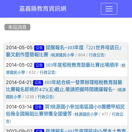
嘉義縣教育資訊網
:::
本站消息
文章列表
2014-05-05
提醒報名~103年度『221世界母語日』
公告
藝文創作暨簡報比賽
(
/ 804 /
)
桃源國民小學
行政公告
2014-05-02
103年度租稅教育鼓藝比賽出場順序
(
桃
公告
/ 632 /
)
源國民小學
行政公告
2014-04-21
103年結合統一發票辦理租稅教育鼓藝
公告
比賽報名即將於4/25(五)截止,敬請把握時間踴躍報名~
(
桃源
/ 1239 /
)
國民小學
行政公告
2014-03-14
賀!桃源國小參加南區國小B團體甲組民
公告
俗舞全國舞蹈比賽榮獲全國優等
(
/ 477 /
桃源國民小學
行政公
)
告
2013-09-02
敬請報名~102年度國民中小學本土教育
公告