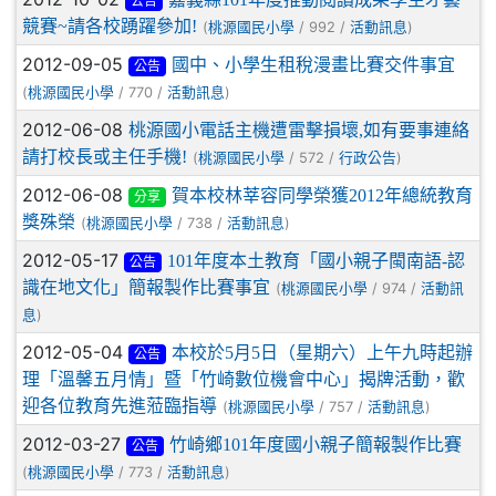
公告
競賽~請各校踴躍參加!
(
/ 992 /
)
桃源國民小學
活動訊息
2012-09-05
國中、小學生租稅漫畫比賽交件事宜
公告
(
/ 770 /
)
桃源國民小學
活動訊息
2012-06-08
桃源國小電話主機遭雷擊損壞,如有要事連絡
請打校長或主任手機!
(
/ 572 /
)
桃源國民小學
行政公告
2012-06-08
賀本校林莘容同學榮獲2012年總統教育
分享
獎殊榮
(
/ 738 /
)
桃源國民小學
活動訊息
2012-05-17
101年度本土教育「國小親子閩南語-認
公告
識在地文化」簡報製作比賽事宜
(
/ 974 /
桃源國民小學
活動訊
)
息
2012-05-04
本校於5月5日（星期六）上午九時起辦
公告
理「溫馨五月情」暨「竹崎數位機會中心」揭牌活動，歡
迎各位教育先進蒞臨指導
(
/ 757 /
)
桃源國民小學
活動訊息
2012-03-27
竹崎鄉101年度國小親子簡報製作比賽
公告
(
/ 773 /
)
桃源國民小學
活動訊息