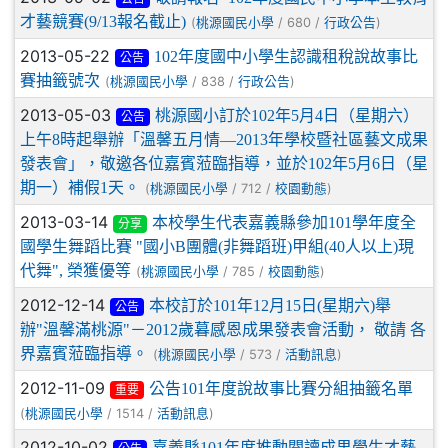
才藝競賽(9/13報名截止)
(
/ 680 /
)
桃源國民小學
行政公告
2013-05-22
102年度國中小學生認識租稅說故事比
公告
賽抽籤號次
(
/ 838 /
)
桃源國民小學
行政公告
2013-05-03
桃源國小訂於102年5月4日（星期六）
公告
上午8時起舉辦「溫馨五月情—2013年學校暨社區藝文成果
發表會」，敬邀各位嘉賓蒞臨指導，並於102年5月6日（星
期一）補假1天。
(
/ 712 /
)
桃源國民小學
校園動態
2013-03-14
本校學生代表嘉義縣參加101學年度全
分享
國學生舞蹈比賽 "國小B團體(非舞蹈班)甲組(40人以上)現
代舞", 榮獲優等
(
/ 785 /
)
桃源國民小學
校園動態
2012-12-14
本校訂於101年12月15日(星期六)舉
公告
辦"溫馨滿桃源"－2012歲暮感恩成果發表會活動， 敬請 各
界嘉賓蒞臨指導。
(
/ 573 /
)
桃源國民小學
活動訊息
2012-11-09
公告101年度說故事比賽分組抽籤名單
重要
(
/ 1514 /
)
桃源國民小學
活動訊息
2012-10-02
嘉義縣101年度推動閱讀成果學生才藝