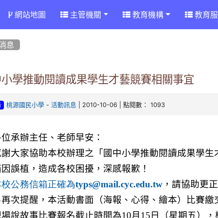
網站地圖
主管機關
教育機構
教育服
消息
中小學推動閱讀成果學生才藝競賽相關事宜
-
| 2010-10-06 | 點閱數： 1093
桃源國民小學
活動訊息
告
各位承辦主任、老師早安：
感謝大家協助本校辦理之「國中小學推動閱讀成果學生
箱因誤植，造成各校困擾，深感報歉！
，請協助更
本校公務信箱正確為
typs@mail.cyc.edu.tw
另再次提醒，本活動書面（海報、心得、繪本）比賽繳
現場說故事比賽報名截止時間為
10
月
15
日（星期五），