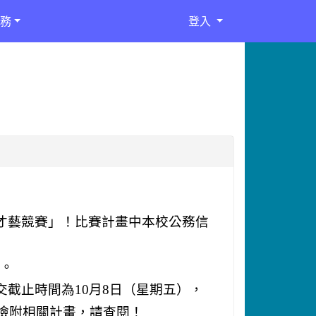
務
登入
才藝競賽」！比賽計畫中本校公務信
正。
交截止時間為
10
月
8
日（星期五），
檢附相關計畫，請查閱！