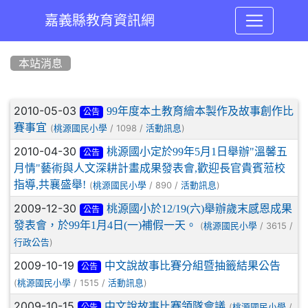
嘉義縣教育資訊網
:::
本站消息
文章列表
2010-05-03
99年度本土教育繪本製作及故事創作比
公告
賽事宜
(
/ 1098 /
)
桃源國民小學
活動訊息
2010-04-30
桃源國小定於99年5月1日舉辦"溫馨五
公告
月情"藝術與人文深耕計畫成果發表會,歡迎長官貴賓蒞校
指導,共襄盛舉!
(
/ 890 /
)
桃源國民小學
活動訊息
2009-12-30
桃源國小於12/19(六)舉辦歲末感恩成果
公告
發表會，於99年1月4日(一)補假一天。
(
/ 3615 /
桃源國民小學
)
行政公告
2009-10-19
中文說故事比賽分組暨抽籤結果公告
公告
(
/ 1515 /
)
桃源國民小學
活動訊息
2009-10-15
中文說故事比賽領隊會議
(
/
桃源國民小學
公告