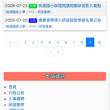
2009-07-23
桃源國小辦理閱讀相關研習影片載點
分享
(
/ 958 /
)
桃源國民小學
研習進修
2009-07-20
讀書會帶領人研習錄取學員名單公告
公告
(
/ 1649 /
)
桃源國民小學
研習進修
(current)
«
‹
1
2
3
4
5
6
7
8
9
10
›
»
:::
本站資訊
首頁
行政公告
人事選聘
研習進修