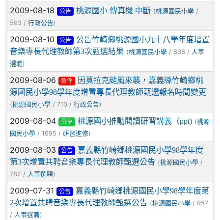
2009-08-18
桃源國小 傳真機 中斷
(
/
桃源國民小學
公告
593 /
)
行政公告
2009-08-10
公告竹崎鄉桃源國小九十八學年度增置
公告
音樂專長代理教師第3次甄選結果
(
/ 838 /
桃源國民小學
人事
)
選聘
2009-08-06
因莫拉克颱風來襲，嘉義縣竹崎鄉桃
急件
源國民小學98學年度增置專長代理教師甄選報名時間變更
(
/ 710 /
)
桃源國民小學
行政公告
2009-08-04
桃源國小推動閱讀研習講義（ppt)
(
桃源
分享
/ 1695 /
)
國民小學
研習進修
2009-08-03
嘉義縣竹崎鄉桃源國民小學98學年度
公告
第3次增置共聘音樂專長代理教師甄選公告
(
/
桃源國民小學
782 /
)
人事選聘
2009-07-31
嘉義縣竹崎鄉桃源國民小學98學年度第
公告
2次增置共聘音樂專長代理教師甄選公告
(
/ 957
桃源國民小學
/
)
人事選聘