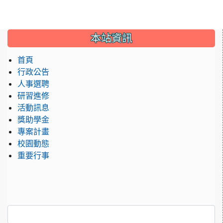
:::
本站資訊
首頁
行政公告
人事選聘
研習進修
活動訊息
獎助學金
專案計畫
校園動態
重要行事