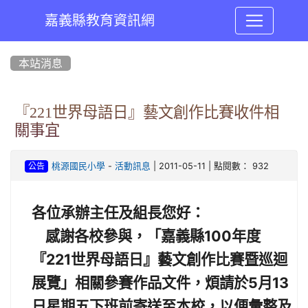
嘉義縣教育資訊網
:::
本站消息
『221世界母語日』藝文創作比賽收件相
關事宜
-
| 2011-05-11 | 點閱數： 932
桃源國民小學
活動訊息
公告
各位承辦主任及組長您好：
感謝各校參與，「嘉義縣100年度
『
221
世界母語日
』
藝文創作比賽暨巡迴
展覽
」相關參賽作品文件，煩請於5月13
日星期五下班前寄送至本校，以便彙整及