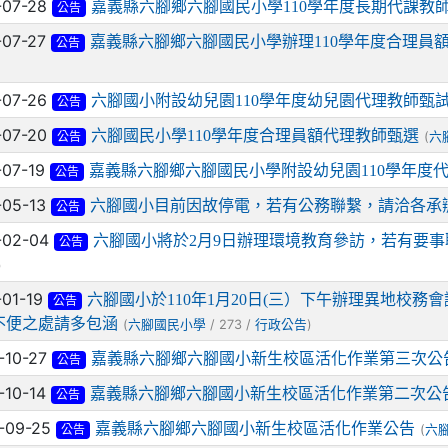
-07-28
嘉義縣六腳鄉六腳國民小學110學年度長期代課教
公告
-07-27
嘉義縣六腳鄉六腳國民小學辦理110學年度合理員
公告
-07-26
六腳國小附設幼兒園110學年度幼兒園代理教師甄
公告
-07-20
六腳國民小學110學年度合理員額代理教師甄選
(
六
公告
-07-19
嘉義縣六腳鄉六腳國民小學附設幼兒園110學年度
公告
-05-13
六腳國小目前因故停電，若有公務聯繫，請洽各承
公告
-02-04
六腳國小將於2月9日辦理環境教育參訪，若有要
公告
)
-01-19
六腳國小於110年1月20日(三）下午辦理異地校
公告
不便之處請多包涵
(
/ 273 /
)
六腳國民小學
行政公告
-10-27
嘉義縣六腳鄉六腳國小新生校區活化作業第三次公
公告
-10-14
嘉義縣六腳鄉六腳國小新生校區活化作業第二次公
公告
-09-25
嘉義縣六腳鄉六腳國小新生校區活化作業公告
(
六
公告