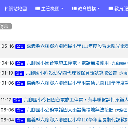
網站地圖
主管機關
教育機構
教育服
消息
章列表
-05-16
嘉義縣六腳鄉六腳國民小學111年度設置太陽光電
公告
-04-18
六腳國小因台電施工停電，電話無法使用
(
六腳國民
公告
-01-19
六腳國小附設幼兒園代理教保員甄試錄取公告
(
六腳
公告
-01-06
嘉義縣六腳鄉六腳國民小學附設幼兒園110學年度
公告
-11-17
六腳國小今日因台電施工停電，有事聯繫請打承辦
公告
-08-06
六腳國小公務電話因大雨設備損壞無法接聽
(
六腳國
公告
-08-04
嘉義縣六腳鄉六腳國民小學110學年度長期代課教
公告