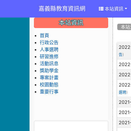
嘉義縣教育資訊網
本站資訊
:::
:::
:::
本站資訊
本站
首頁
行政公告
文
2022
人事選聘
)
告
研習進修
活動訊息
2022
獎助學金
2022
專案計畫
2022
校園動態
重要行事
)
選聘
2021
2021
2021