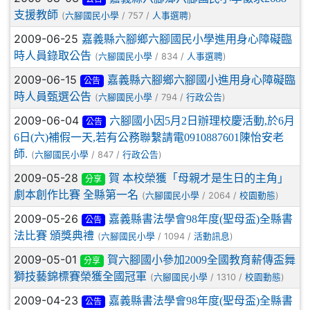
支援教師
(
/ 757 /
)
六腳國民小學
人事選聘
2009-06-25
嘉義縣六腳鄉六腳國民小學進用身心障礙臨
時人員錄取公告
(
/ 834 /
)
六腳國民小學
人事選聘
2009-06-15
嘉義縣六腳鄉六腳國小進用身心障礙臨
公告
時人員甄選公告
(
/ 794 /
)
六腳國民小學
行政公告
2009-06-04
六腳國小因5月2日辦理校慶活動,於6月
公告
6日(六)補假一天,若有公務聯繫請電0910887601陳怡安老
師.
(
/ 847 /
)
六腳國民小學
行政公告
2009-05-28
賀 本校榮獲「母親才是生日的主角」
分享
劇本創作比賽 全縣第一名
(
/ 2064 /
)
六腳國民小學
校園動態
2009-05-26
嘉義縣書法學會98年度(聖母盃)全縣書
公告
法比賽 頒獎典禮
(
/ 1094 /
)
六腳國民小學
活動訊息
2009-05-01
賀六腳國小參加2009全國教育薪傳盃舞
分享
獅技藝錦標賽榮獲全國冠軍
(
/ 1310 /
)
六腳國民小學
校園動態
2009-04-23
嘉義縣書法學會98年度(聖母盃)全縣書
公告