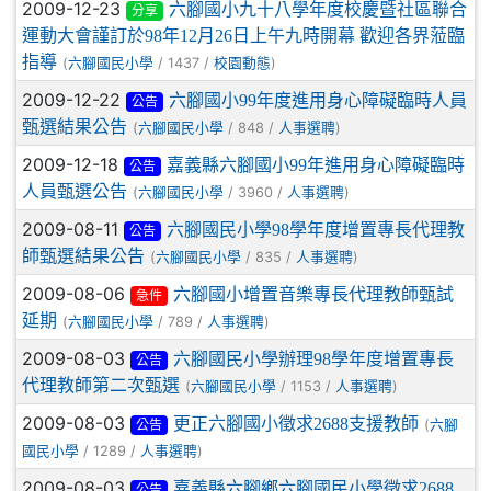
2009-12-23
六腳國小九十八學年度校慶暨社區聯合
分享
運動大會謹訂於98年12月26日上午九時開幕 歡迎各界蒞臨
指導
(
/ 1437 /
)
六腳國民小學
校園動態
2009-12-22
六腳國小99年度進用身心障礙臨時人員
公告
甄選結果公告
(
/ 848 /
)
六腳國民小學
人事選聘
2009-12-18
嘉義縣六腳國小99年進用身心障礙臨時
公告
人員甄選公告
(
/ 3960 /
)
六腳國民小學
人事選聘
2009-08-11
六腳國民小學98學年度增置專長代理教
公告
師甄選結果公告
(
/ 835 /
)
六腳國民小學
人事選聘
2009-08-06
六腳國小增置音樂專長代理教師甄試
急件
延期
(
/ 789 /
)
六腳國民小學
人事選聘
2009-08-03
六腳國民小學辦理98學年度增置專長
公告
代理教師第二次甄選
(
/ 1153 /
)
六腳國民小學
人事選聘
2009-08-03
更正六腳國小徵求2688支援教師
(
六腳
公告
/ 1289 /
)
國民小學
人事選聘
2009-08-03
嘉義縣六腳鄉六腳國民小學徵求2688
公告