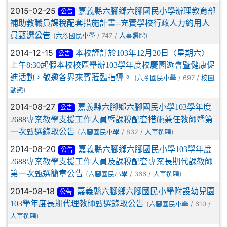
2015-02-25
嘉義縣六腳鄉六腳國民小學辦理教育部
公告
補助教職員課稅配套措施計畫--充實學校行政人力約用人
員甄選公告
(
/ 747 /
)
六腳國民小學
人事選聘
2014-12-15
本校謹訂於103年12月20日〈星期六〉
公告
上午8:30起假本校校區舉辦103學年度校慶園遊會暨健康促
進活動，敬邀各界來賓蒞臨指導。
(
/ 697 /
六腳國民小學
校園
)
動態
2014-08-27
嘉義縣六腳鄉六腳國民小學103學年度
公告
2688專案教學支援工作人員暨課稅配套措施兼任教師暨第
一次甄選錄取公告
(
/ 832 /
)
六腳國民小學
人事選聘
2014-08-20
嘉義縣六腳鄉六腳國民小學103學年度
公告
2688專案教學支援工作人員及課稅配套專案長期代課教師
第一次甄選簡章公告
(
/ 366 /
)
六腳國民小學
人事選聘
2014-08-18
嘉義縣六腳鄉六腳國民小學附設幼兒園
公告
103學年度長期代理教師甄選錄取公告
(
/ 610 /
六腳國民小學
)
人事選聘