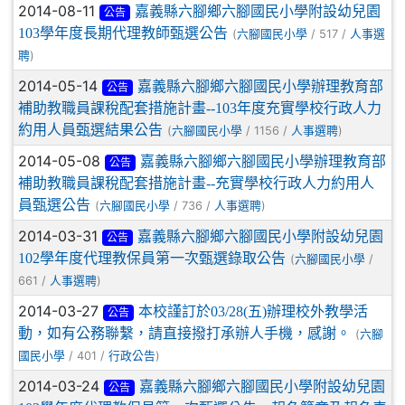
2014-08-11
嘉義縣六腳鄉六腳國民小學附設幼兒園
公告
103學年度長期代理教師甄選公告
(
/ 517 /
六腳國民小學
人事選
)
聘
2014-05-14
嘉義縣六腳鄉六腳國民小學辦理教育部
公告
補助教職員課稅配套措施計畫--103年度充實學校行政人力
約用人員甄選結果公告
(
/ 1156 /
)
六腳國民小學
人事選聘
2014-05-08
嘉義縣六腳鄉六腳國民小學辦理教育部
公告
補助教職員課稅配套措施計畫--充實學校行政人力約用人
員甄選公告
(
/ 736 /
)
六腳國民小學
人事選聘
2014-03-31
嘉義縣六腳鄉六腳國民小學附設幼兒園
公告
102學年度代理教保員第一次甄選錄取公告
(
/
六腳國民小學
661 /
)
人事選聘
2014-03-27
本校謹訂於03/28(五)辦理校外教學活
公告
動，如有公務聯繫，請直接撥打承辦人手機，感謝。
(
六腳
/ 401 /
)
國民小學
行政公告
2014-03-24
嘉義縣六腳鄉六腳國民小學附設幼兒園
公告