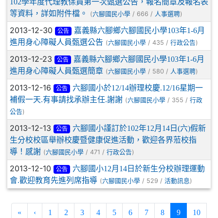
102學年度代理教保員第一次甄選公告，報名簡章及報名表
等資料，詳如附件檔。
(
/ 666 /
)
六腳國民小學
人事選聘
2013-12-30
嘉義縣六腳鄉六腳國民小學103年1-6月
公告
進用身心障礙人員甄選公告
(
/ 435 /
)
六腳國民小學
行政公告
2013-12-23
嘉義縣六腳鄉六腳國民小學103年1-6月
公告
進用身心障礙人員甄選簡章
(
/ 580 /
)
六腳國民小學
人事選聘
2013-12-16
六腳國小於12/14辦理校慶.12/16星期一
公告
補假一天.有事請找承辦主任.謝謝
(
/ 355 /
六腳國民小學
行政
)
公告
2013-12-13
六腳國小謹訂於102年12月14日(六)假新
公告
生分校校區舉辦校慶暨健康促進活動，歡迎各界蒞校指
導！感謝
(
/ 471 /
)
六腳國民小學
行政公告
2013-12-10
六腳國小12月14日於新生分校辦理運動
公告
會.歡迎教育先進列席指導
(
/ 529 /
)
六腳國民小學
活動訊息
(current)
«
‹
1
2
3
4
5
6
7
8
9
10