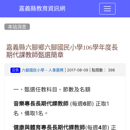
嘉義縣教育資訊網
:::
本站消息
嘉義縣六腳鄉六腳國民小學106學年度長
期代課教師甄選簡章
-
| 2017-08-09 | 點閱數： 398
六腳國民小學
人事選聘
公告
一、甄選任教科目、節數及名額
(
6
)
1
音樂專長長期代課教師
每週
節
正取
1
名，備取
名。
(
4
)
健康與體育專長長期代課教師
每週
節
正