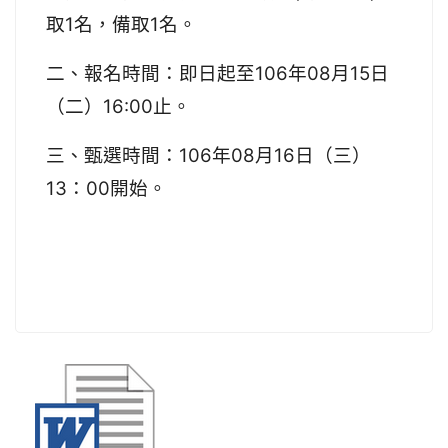
1
1
取
名，備取
名。
106
08
15
二、
報名時間：即日起至
年
月
日
16:00
（二）
止。
106
08
16
三、甄選時間：
年
月
日（三）
13
00
：
開始。