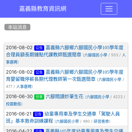
嘉義縣教育資訊網
:::
本站消息
文章列表
2016-08-02
嘉義縣六腳鄉六腳國民小學105學年度
公告
合理員額長期鐘點代課教師甄選簡章
(
/ 553 /
六腳國民小學
人
)
事選聘
2016-08-02
嘉義縣六腳鄉六腳國民小學105學年度
公告
育嬰留職停薪長期代理教師第一次甄選簡章
(
/
六腳國民小學
477 /
)
人事選聘
2016-06-30
六腳閱讀妙筆生花
(
/ 4223 /
六腳國民小學
分享
)
校園動態
2016-06-21
幼童專用車及學生交通車「駕駛人員
公告
班」基本救命訓練課程
(
/ 480 /
)
六腳國民小學
研習進修
2016-04-22
嘉義縣105年度幼童專用車及學生交通
公告