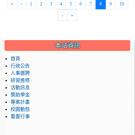
(current)
«
‹
1
2
3
4
5
6
7
8
9
10
›
»
:::
本站資訊
首頁
行政公告
人事選聘
研習進修
活動訊息
獎助學金
專案計畫
校園動態
重要行事