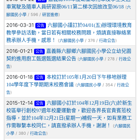
車駕駛及隨車人員研習原06/11第二梯次因故改至06/18
(
六
/ 596 /
)
腳國民小學
研習進修
2016-03-31
六腳國小謹訂於04/01(五)辦理環境教育
公告
教學參訪活動，當日若有相關校務問題，煩請直接聯絡業
務承辦人手機，感恩！
(
/ 376 /
)
六腳國民小學
行政公告
2016-01-21
嘉義縣六腳鄉六腳國民小學公立幼兒園
公告
契約進用廚工甄選甄選結果公告
(
/ 278 /
六腳國民小學
行政公
)
告
2016-01-18
本校訂於105年1月20日下午移地辦理
公告
104學年度下學期期末校務會議
(
/ 354 /
六腳國民小學
行政公
)
告
2015-12-14
六腳國小訂於104年12月19日(六)於新生
公告
校區舉行創校97週年校慶運動會，歡迎各界長官貴賓蒞校
指導，並於104年12月21日(星期一)補假一天，如有業務工
作需聯繫本校同仁，請直撥承辦人手機，謝謝！
(
六腳國民
/ 380 /
)
小學
行政公告