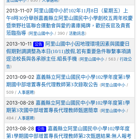
/ 830 /
)
里山國中小
人事選聘
2013-11-07
阿里山國中小於102年11月8日（星期五）上
午8時30分舉辦嘉義縣立阿里山國民中小學創校五周年校慶
暨樂野社區聯合運動會與愛的書庫揭牌，歡迎長官及貴賓
蒞臨指導
(
/ 390 /
)
阿里山國中小
活動訊息
2013-10-11
阿里山國中小因地理環境因素與國慶日
公告
假期對調調整為本日(10/11)放假,若有重要急件聯繫事項請
逕洽校長與各承辦主任.組長手機
(
/ 563 /
阿里山國中小
行政公
)
告
2013-09-02
嘉義縣立阿里山國民中小學102學年度第1學
期國中部增置專長代理教師第3次錄取公告
(
/
阿里山國中小
509 /
)
人事選聘
2013-08-28
嘉義縣立阿里山國民中小學102學年度第1學
期第3次國中部增置專長代理教師甄選簡章
(
/
阿里山國中小
494 /
)
人事選聘
2013-08-28
嘉義縣立阿里山國民中小學102學年度
公告
第1學期國中部增置專長代理教師第2次甄選結果:無人報考