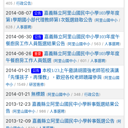
405 /
)
行政公告
2014-08-07
嘉義縣立阿里山國民中小學103學年度
公告
第1學期國小部代理教師第1次甄選錄取公告
(
/
阿里山國中小
628 /
)
人事選聘
2014-06-30
嘉義縣立阿里山國民中小學103年度午
公告
餐廚房工作人員甄選結果公告
(
/ 563 /
)
阿里山國中小
人事選聘
2014-06-26
嘉義縣立阿里山國民中小學103學年度
重要
午餐廚房工作人員甄選
(
/ 601 /
)
阿里山國中小
人事選聘
2014-01-21
本校1/23上午邀請胡國強老師蒞校演講
公告
「先懂孩子，再懂教」，歡迎各校老師踴躍參與
(
阿里山國
/ 1549 /
)
中小
研習進修
2014-01-21
無標題
(
/ 348 /
)
阿里山國中小
行政公告
2013-12-23
嘉義縣立阿里山國民中小學幹事甄選結果公
告
(
/ 986 /
)
阿里山國中小
人事選聘
2013-12-09
嘉義縣立阿里山國民中小學幹事甄選公告
(
阿