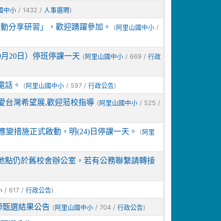
/ 1432 /
)
國中小
人事選聘
推動分享研習」，歡迎踴躍參加。
(
/
阿里山國中小
月20日）停班停課一天
(
/ 669 /
阿里山國中小
行政
電話。
(
/ 597 /
)
阿里山國中小
行政公告
真愛台灣希望展,歡迎蒞校指導
(
/ 525 /
阿里山國中小
變措施正式啟動，明(24)日停課一天。
(
阿里
地點仍於舊校舍辦公室，若有公務聯繫請轉接
/ 617 /
)
小
行政公告
師甄選結果公告
(
/ 704 /
)
阿里山國中小
行政公告