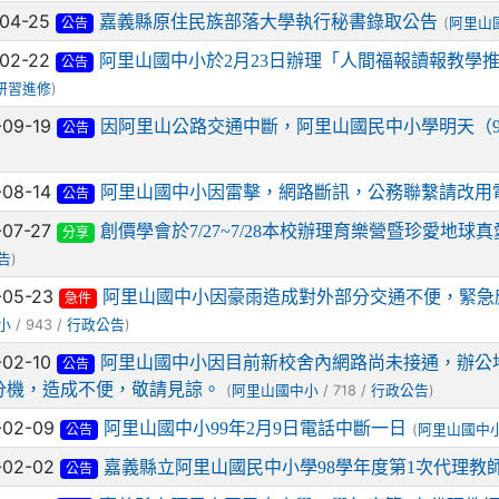
-04-25
嘉義縣原住民族部落大學執行秘書錄取公告
(
阿里山
公告
-02-22
阿里山國中小於2月23日辦理「人間福報讀報教學
公告
)
研習進修
-09-19
因阿里山公路交通中斷，阿里山國民中小學明天（9
公告
-08-14
阿里山國中小因雷擊，網路斷訊，公務聯繫請改用
公告
-07-27
創價學會於7/27~7/28本校辦理育樂營暨珍愛地球
分享
)
告
-05-23
阿里山國中小因豪雨造成對外部分交通不便，緊急應
急件
/ 943 /
)
小
行政公告
-02-10
阿里山國中小因目前新校舍內網路尚未接通，辦公
公告
分機，造成不便，敬請見諒。
(
/ 718 /
)
阿里山國中小
行政公告
-02-09
阿里山國中小99年2月9日電話中斷一日
(
阿里山國中
公告
-02-02
嘉義縣立阿里山國民中小學98學年度第1次代理教
公告