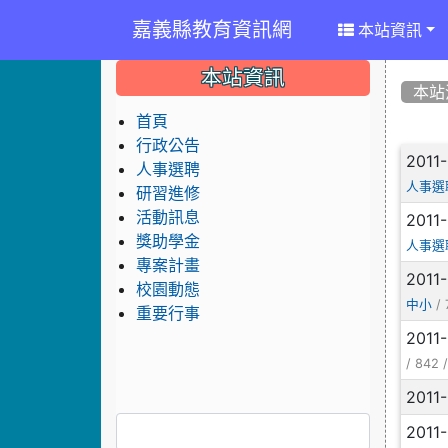
嘉義縣教育資訊網
本站資訊
:::
:::
:::
本站資訊
本站
首頁
行政公告
文
2011
人事選聘
人事選
研習進修
活動訊息
2011
獎助學金
人事選
專案計畫
2011
校園動態
/ 
中小
重要行事
2011
/ 842 
2011
2011