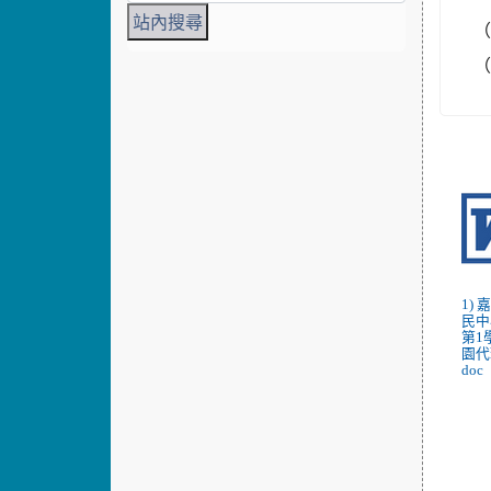
（
1)
民中
第1
園代
doc