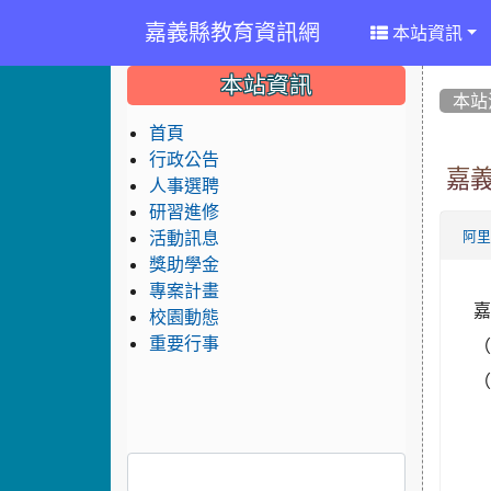
嘉義縣教育資訊網
本站資訊
:::
:::
:::
本站資訊
本站
首頁
行政公告
嘉義
人事選聘
研習進修
活動訊息
阿
獎助學金
專案計畫
嘉
校園動態
重要行事
（