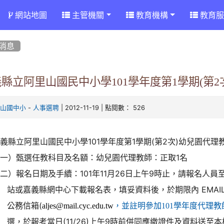
網站地圖
主管機關
教育機構
教育服
消息
縣立阿里山國民中小學101學年度第1學期(第
-
| 2012-11-19 | 點閱數： 526
里山國中小
人事選聘
義縣立阿里山國民中小學101學年度第1學期(第2次)幼兒園代理
（一）甄選任教科目及名額：幼兒園代理教師：正取1名
二）報名日期及手續：101年11月26日上午9時止，請報名人員
站或嘉義縣網中心下載報名表，填妥資料後，於期限內 EMAI
公務信箱(
aljes@mail.cyc.edu.tw
，並註明參加101學年度代理教
選，於報考當日(11/26)上午9時前併同應繳證件及資料送至