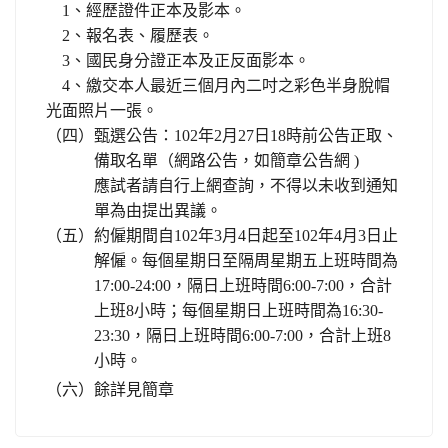
1
、經歷證件正本及影本。
2
、報名表、履歷表。
3
、國民身分證正本及正反面影本。
4
、繳交本人最近三個月內二吋之彩色半身脫帽
光面照片一張。
（四）甄選公告：
102
年
2
月
27
日
18
時前公告正取、
備取名單（網路公告，如簡章公告網
)
應試者請自行上網查詢，不得以未收到通知
單為由提出異議。
（五）約僱期間自
102
年
3
月
4
日起至
102
年
4
月
3
日止
解僱。每個星期日至隔周星期五上班時間為
17:00-24:00
，隔日上班時間
6:00-7:00
，合計
上班
8
小時；每個星期日上班時間為
16:30-
23:30
，隔日上班時間
6:00-7:00
，合計上班
8
小時。
（六）餘詳見簡章