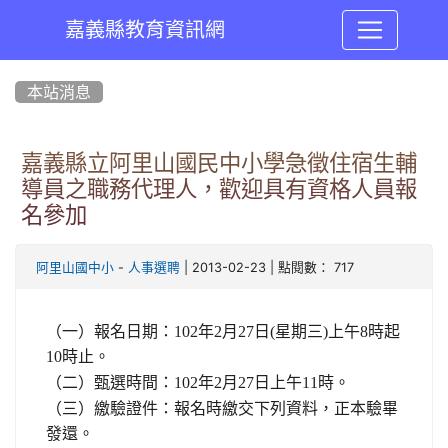
嘉義縣教育資訊網
:::
本站消息
嘉義縣立阿里山國民中小學急徵住宿生輔
導員之職務代理人，歡迎具有資格人員報
名參加
-
| 2013-02-23 | 點閱數： 717
阿里山國中小
人事選聘
（一）報名日期：
102
年
2
月
27
日
(
星期三
)
上午
8
時起
10
時止。
（二）甄選時間：
102
年
2
月
27
日上午
11
時。
（三）繳驗證件：報名時繳交下列資料，正本驗畢
發還。