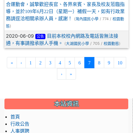
合運動會，誠摯歡迎長官、各界來賓、家長及校友蒞臨指
導，並於109年6月22日（星期一）補假一天，如有行政業
務請逕洽相關承辦人員，感謝！
(
/ 774 /
灣內國民小學
校園動
)
態
2020-06-09
目前本校校內網路及電話皆無法接
公告
通，有事請撥承辦人手機。
(
/ 705 /
)
大湖國民小學
校園動態
(current)
«
‹
1
2
3
4
5
6
7
8
9
10
›
»
:::
本站資訊
首頁
行政公告
人事選聘