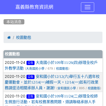
嘉義縣教育資訊網
:::
本站消息

校園動態
文章列表
校園動態
2020-11-24
大南國小於109年11/26(四)辦理全校戶
公告
外教學活動
(
/ 679 /
)
大南國民小學
校園動態
2020-11-20
安和國小於12/12(六)舉行五十八週年校
公告
慶運動會，並於12/14(一)補假一天。12/14(一)如有行政業
務請逕洽相關承辦人員，謝謝!
(
/ 895 /
)
安和國民小學
校園動態
2020-11-20
安和國小於109年11/24(二)辦理全校師
公告
生微旅行活動，若有校務業務問題，煩請聯絡承辦人手