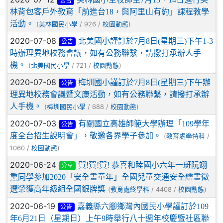
公告
林背包客戶外教育「前進台18，與阿里山有約」課程教學
活動。
(
/ 926 /
)
美林國民小學
校園動態
2020-07-08
北美國小謹訂於7月8日(星期三)下午1-3
公告
時辦理異地校務會議，如有公務聯繫，請撥打承辦人手
機。
(
/ 721 /
)
北美國民小學
校園動態
2020-07-08
梅圳國小謹訂於7月8日(星期三)下午辦
公告
理異地校務會議暨文康活動，如有公務聯繫，請撥打承辦
人手機。
(
/ 688 /
)
梅圳國民小學
校園動態
2020-07-03
有關國立高雄師範大學辦理「109學年
公告
度全台招生說明會」，敬邀各界學子參加。
(
/
教育處學特科
1060 /
)
校園動態
2020-06-24
賀!賀!賀! 恭喜和睦國小六年一斑阮翊
分享
熏同學參加2020「安全畫童年」全國兒童交通安全繪畫徵
選榮獲高年級組全國銀牌獎
(
/ 4408 /
)
教育處終學科
校園動態
2020-06-19
嘉義縣六腳鄉灣內國民小學謹訂於109
公告
年6月21日（星期日）上午9時舉行八十週年校慶暨社區聯