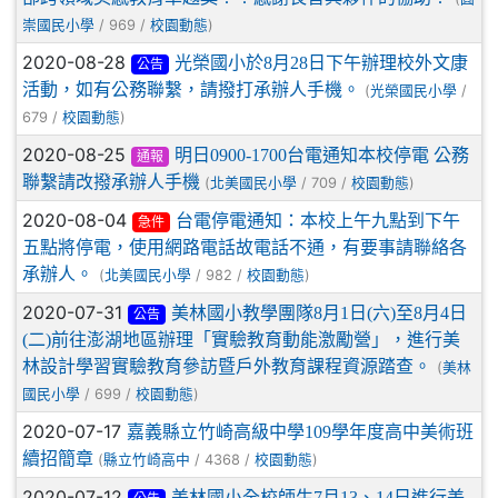
/ 969 /
)
崇國民小學
校園動態
2020-08-28
光榮國小於8月28日下午辦理校外文康
公告
活動，如有公務聯繫，請撥打承辦人手機。
(
/
光榮國民小學
679 /
)
校園動態
2020-08-25
明日0900-1700台電通知本校停電 公務
通報
聯繫請改撥承辦人手機
(
/ 709 /
)
北美國民小學
校園動態
2020-08-04
台電停電通知：本校上午九點到下午
急件
五點將停電，使用網路電話故電話不通，有要事請聯絡各
承辦人。
(
/ 982 /
)
北美國民小學
校園動態
2020-07-31
美林國小教學團隊8月1日(六)至8月4日
公告
(二)前往澎湖地區辦理「實驗教育動能激勵營」，進行美
林設計學習實驗教育參訪暨戶外教育課程資源踏查。
(
美林
/ 699 /
)
國民小學
校園動態
2020-07-17
嘉義縣立竹崎高級中學109學年度高中美術班
續招簡章
(
/ 4368 /
)
縣立竹崎高中
校園動態
2020-07-12
美林國小全校師生7月13、14日進行美