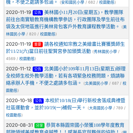
機，不便之處請多包涵。
(
/ 682 /
)
安和國民小學
校園動態
2020-11-19
美林國小11月20日(星期五)，教學團隊
公告
前往台南實驗教育機構教學參訪，行政團隊及學生前往布
袋及太保地區進行美林背包客戶外教育課程教學活動。
(
美
/ 820 /
)
林國民小學
校園動態
2020-11-19
請各校通知宗教之美繪畫比賽獲獎師生
重要
於11/21(六)當日前往聖賢宮參加頒獎活動
(
/
秀林國民小學
4569 /
)
校園動態
2020-11-12
北美國小於109年11月13日(星期五)辦理
公告
全校師生校外教學活動，若有各項緊急校務問題，煩請聯
絡承辦人手機，不便之處請多包涵。
(
/ 687 /
北美國民小學
校
)
園動態
2020-10-18
本校於10/18(日)舉行新校舍落成典禮暨
公告
社區運動會，並於10/19(一)補假一天。
(
/ 789 /
大南國民小學
)
校園動態
2020-08-31
恭賀本縣圓崇國小榮獲108學年度教育
分享
部跨領域美感教育卓越獎！！感謝長官與夥伴的協助！
(
圓