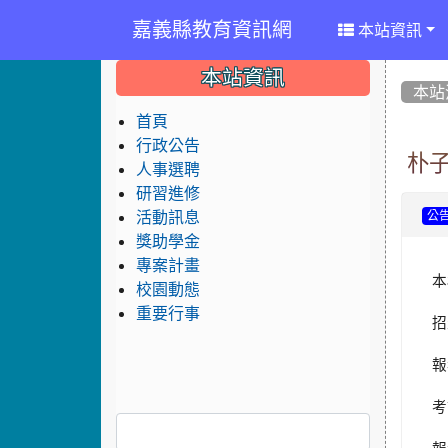
嘉義縣教育資訊網
本站資訊
:::
:::
:::
本站資訊
本站
首頁
行政公告
朴子
人事選聘
研習進修
活動訊息
公
獎助學金
專案計畫
本
校園動態
重要行事
招
報
考
報