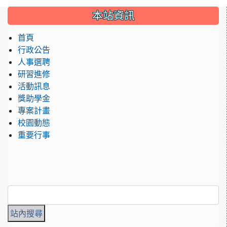
:::
本站資訊
首頁
行政公告
人事選聘
研習進修
活動訊息
獎助學金
專案計畫
校園動態
重要行事