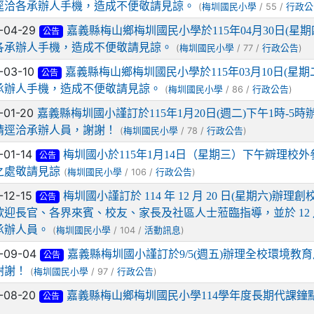
逕洽各承辦人手機，造成不便敬請見諒。
(
/ 55 /
梅圳國民小學
行政公
-04-29
嘉義縣梅山鄉梅圳國民小學於115年04月30日(
公告
各承辦人手機，造成不便敬請見諒。
(
/ 77 /
)
梅圳國民小學
行政公告
-03-10
嘉義縣梅山鄉梅圳國民小學於115年03月10日(
公告
承辦人手機，造成不便敬請見諒。
(
/ 86 /
)
梅圳國民小學
行政公告
-01-20
嘉義縣梅圳國小謹訂於115年1月20日(週二)下午1時-
請逕洽承辦人員，謝謝！
(
/ 78 /
)
梅圳國民小學
行政公告
-01-14
梅圳國小於115年1月14日（星期三）下午辧理
公告
之處敬請見諒
(
/ 106 /
)
梅圳國民小學
行政公告
-12-15
梅圳國小謹訂於 114 年 12 月 20 日(星期六)
公告
歡迎長官、各界來賓、校友、家長及社區人士蒞臨指導，並於 12 
承辦人員。
(
/ 104 /
)
梅圳國民小學
活動訊息
-09-04
嘉義縣梅圳國小謹訂於9/5(週五)辦理全校環境
公告
謝謝！
(
/ 97 /
)
梅圳國民小學
行政公告
-08-20
嘉義縣梅山鄉梅圳國民小學114學年度長期代課鐘
公告