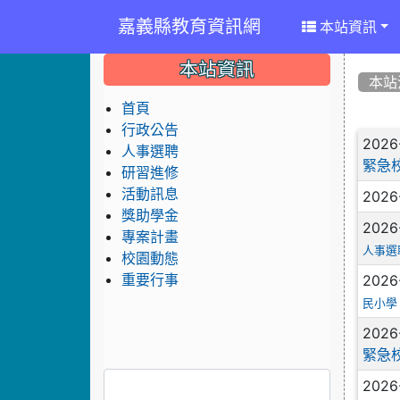
嘉義縣教育資訊網
本站資訊
:::
:::
:::
本站資訊
本站
首頁
行政公告
文
2026
人事選聘
緊急
研習進修
活動訊息
2026
獎助學金
2026
專案計畫
人事選
校園動態
2026
重要行事
民小學
2026
緊急
2026