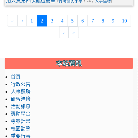
用人員第四次甄選簡章
(
/ 74 /
)
竹崎國民小學
人事選聘
(current)
«
‹
1
2
3
4
5
6
7
8
9
10
›
»
:::
本站資訊
首頁
行政公告
人事選聘
研習進修
活動訊息
獎助學金
專案計畫
校園動態
重要行事