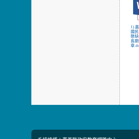
1)
國民
懸缺
長期
章.d