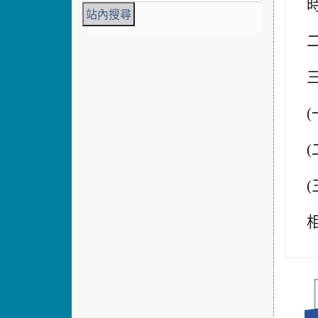
(
(
(