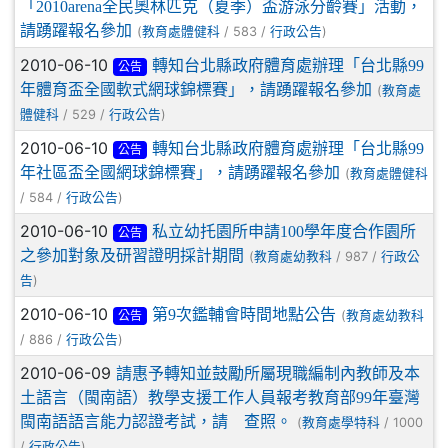
「2010arena全民奧林匹克（夏季）盃游泳分齡賽」活動，
請踴躍報名參加
(
/ 583 /
)
教育處體健科
行政公告
2010-06-10
轉知台北縣政府體育處辦理「台北縣99
公告
年體育盃全國軟式網球錦標賽」，請踴躍報名參加
(
教育處
/ 529 /
)
體健科
行政公告
2010-06-10
轉知台北縣政府體育處辦理「台北縣99
公告
年社區盃全國網球錦標賽」，請踴躍報名參加
(
教育處體健科
/ 584 /
)
行政公告
2010-06-10
私立幼托園所申請100學年度合作園所
公告
之參加對象及研習證明採計期間
(
/ 987 /
教育處幼教科
行政公
)
告
2010-06-10
第9次鑑輔會時間地點公告
(
教育處幼教科
公告
/ 886 /
)
行政公告
2010-06-09
請惠予轉知並鼓勵所屬現職編制內教師及本
土語言（閩南語）教學支援工作人員報考教育部99年臺灣
閩南語語言能力認證考試，請 查照。
(
/ 1000
教育處學特科
/
)
行政公告