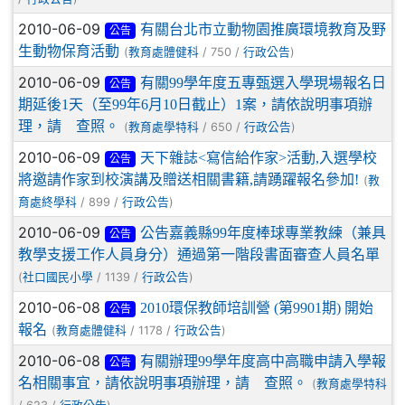
2010-06-09
有關台北市立動物園推廣環境教育及野
公告
生動物保育活動
(
/ 750 /
)
教育處體健科
行政公告
2010-06-09
有關99學年度五專甄選入學現場報名日
公告
期延後1天（至99年6月10日截止）1案，請依說明事項辦
理，請 查照。
(
/ 650 /
)
教育處學特科
行政公告
2010-06-09
天下雜誌<寫信給作家>活動,入選學校
公告
將邀請作家到校演講及贈送相關書籍,請踴躍報名參加!
(
教
/ 899 /
)
育處終學科
行政公告
2010-06-09
公告嘉義縣99年度棒球專業教練（兼具
公告
教學支援工作人員身分）通過第一階段書面審查人員名單
(
/ 1139 /
)
社口國民小學
行政公告
2010-06-08
2010環保教師培訓營 (第9901期) 開始
公告
報名
(
/ 1178 /
)
教育處體健科
行政公告
2010-06-08
有關辦理99學年度高中高職申請入學報
公告
名相關事宜，請依說明事項辦理，請 查照。
(
教育處學特科