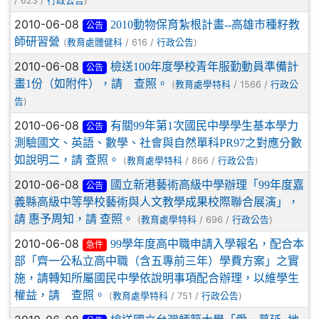
/ 623 /
)
行政公告
2010-06-08
2010動物保育紮根計畫--高雄市種籽教
公告
師研習營
(
/ 616 /
)
教育處體健科
行政公告
2010-06-08
檢送100年度學校青年服勤動員準備計
公告
畫1份（如附件），請 查照。
(
/ 1566 /
教育處學特科
行政公
)
告
2010-06-08
有關99年第1次國民中學學生基本學力
公告
測驗國文、英語、數學、社會與自然單科PR97之對應分數
如說明二，請 查照。
(
/ 866 /
)
教育處學特科
行政公告
2010-06-08
國立新港藝術高級中學辦理「99年度嘉
公告
義縣高級中等學校藝術與人文教學成果校際聯合展演」，
請 惠予周知，請 查照。
(
/ 696 /
)
教育處學特科
行政公告
2010-06-08
99學年度高中職申請入學報名，配合本
急件
部「齊一公私立高中職（含五專前三年）學費方案」之實
施，請轉知所屬國民中學依說明事項配合辦理，以維學生
權益，請 查照。
(
/ 751 /
)
教育處學特科
行政公告