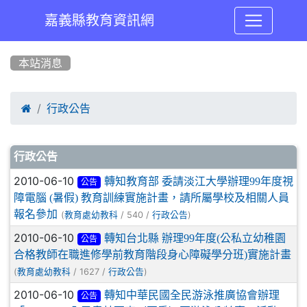
嘉義縣教育資訊網
:::
本站消息

行政公告
文章列表
行政公告
2010-06-10
轉知教育部 委請淡江大學辦理99年度視
公告
障電腦 (暑假) 教育訓練實施計畫，請所屬學校及相關人員
報名參加
(
/ 540 /
)
教育處幼教科
行政公告
2010-06-10
轉知台北縣 辦理99年度(公私立幼稚園
公告
合格教師在職進修學前教育階段身心障礙學分班)實施計畫
(
/ 1627 /
)
教育處幼教科
行政公告
2010-06-10
轉知中華民國全民游泳推廣協會辦理
公告