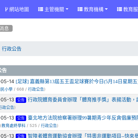
網站地圖
主管機關
教育機構
教育服
消息
行政公告
章列表
公告
-05-14
[足球] 嘉義縣第13屆五王盃足球賽於今日(5月14日星
/ 668 /
)
國民小學
行政公告
-05-13
行政院體育委員會辦理「體育推手獎」表揚活動，
公告
)
行政公告
-05-13
臺北地方法院檢察署辦理99暑期青少年反貪倡廉預
公告
(
/ 525 /
)
教育處終學科
行政公告
-05-13
智障者體育運動協會辦理「特奧非運動項目--快來
公告