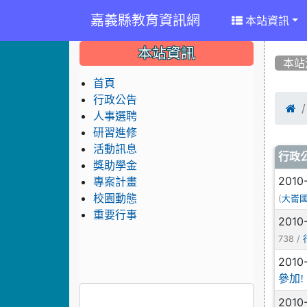
嘉義縣教育資訊網
本站資訊
:::
:::
:::
本站資訊
本站
首頁
行政公告

人事選聘
研習進修
活動訊息
文
行政
獎助學金
2010
專案計畫
校園動態
(
大崙
重要行事
2010
738 /
2010
參加!
2010