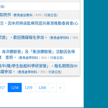
)
公告
表如附件
(
/ 676 /
)
教育處幼教科
行政公告
不要交，因本府將函監察院逕向基測推動委員會(心
認證」，歡迎踴躍報名參加。
(
/ 783
教育處學特科
湖）海洋體驗營」及「衝浪體驗營」活動因各梯
請 查照。
(
/ 903 /
)
教育處學特科
行政公告
高中(職)學生船舶科學研習營」，報名期間自99
踴躍參加。
(
/ 701 /
)
教育處學特科
行政公告
(current)
257
1258
1259
1260
›
»