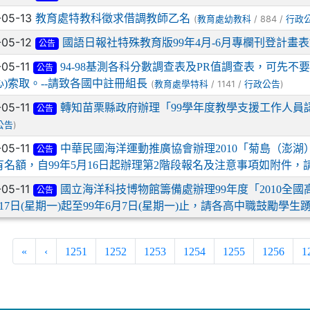
-05-13
教育處特教科徵求借調教師乙名
(
/ 884 /
教育處幼教科
行政
-05-12
國語日報社特殊教育版99年4月-6月專欄刊登計畫
公告
-05-11
94-98基測各科分數調查表及PR值調查表，可先
公告
心)索取。--請致各國中註冊組長
(
/ 1141 /
)
教育處學特科
行政公告
-05-11
轉知苗栗縣政府辦理「99學年度教學支援工作人員
公告
)
公告
-05-11
中華民國海洋運動推廣協會辦理2010「菊島（澎
公告
有名額，自99年5月16日起辦理第2階段報名及注意事項如附件，
-05-11
國立海洋科技博物館籌備處辦理99年度「2010全國
公告
17日(星期一)起至99年6月7日(星期一)止，請各高中職鼓勵學生
«
‹
1251
1252
1253
1254
1255
1256
1