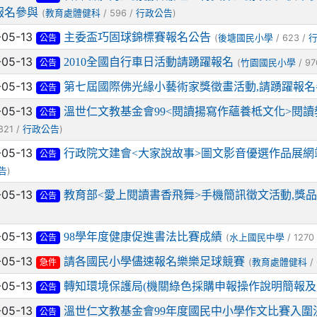
報名參與
(
/ 596 /
)
教育處體健科
行政公告
-05-13
主委盃巧固球錦標賽報名公告
(
/ 623 /
後塘國民小學
公告
-05-13
2010全國自行車日活動請踴躍報名
(
/ 97
竹園國民小學
公告
-05-13
第七屆國際佛光緣小藝術家獎徵畫活動,請踴躍報名
公告
-05-13
溫世仁文教基金會99<閱讀揚寫作蘊養柢文化>閱讀
公告
821 /
)
行政公告
-05-13
行政院文建會<大家說故事>圖文影音優選作品展網
公告
)
告
-05-13
教育部<愛上閱讀書香飛舞>手機簡訊徵文活動,獎品豐
公告
-05-13
98學年度健康促進書法比賽成績
(
/ 1270
水上國民中學
公告
-05-13
請各國民小學儘速報名樂樂足球競賽
(
/
教育處體健科
急件
-05-13
轉知環境保護局(機關綠色採購申報操作說明簡報及
公告
-05-13
溫世仁文教基金會99年度國民中小學作文比賽入圍
公告