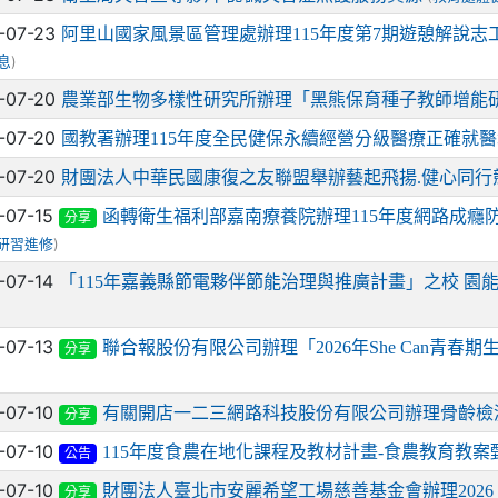
-07-23
阿里山國家風景區管理處辦理115年度第7期遊憩解說志
)
息
-07-20
農業部生物多樣性研究所辦理「黑熊保育種子教師增能
-07-20
國教署辦理115年度全民健保永續經營分級醫療正確就
-07-20
財團法人中華民國康復之友聯盟舉辦藝起飛揚.健心同行
-07-15
函轉衛生福利部嘉南療養院辦理115年度網路成癮
分享
)
研習進修
-07-14
「115年嘉義縣節電夥伴節能治理與推廣計畫」之校 園
-07-13
聯合報股份有限公司辦理「2026年She Can青春
分享
-07-10
有關開店一二三網路科技股份有限公司辦理骨齡檢
分享
-07-10
115年度食農在地化課程及教材計畫-食農教育教
公告
-07-10
財團法人臺北市安麗希望工場慈善基金會辦理202
分享