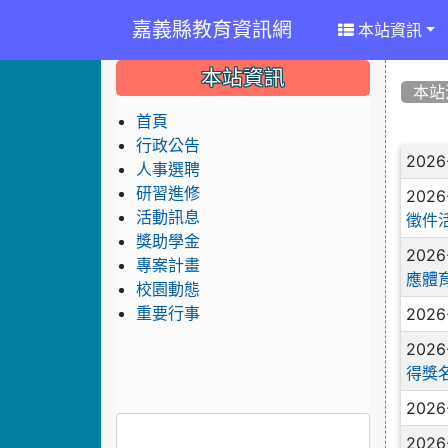
嘉義縣教育資訊網
本站資訊
:::
:::
:::
本站資訊
本站
首頁
行政公告
文
2026
人事選聘
研習進修
2026
活動訊息
徵件
獎助學金
2026
專案計畫
應體
校園動態
2026
重要行事
2026
得獎
2026
2026