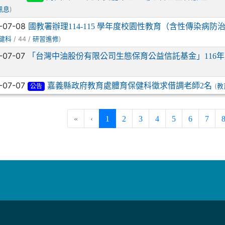
)
訊息
-07-08
國教署辦理114-115 學年度校園性教育（含性傳染病
/ 44 /
)
健科
研習進修
-07-07
「台灣中油股份有限公司生態保育公益信託基金」116
-07-07
嘉義縣政府教育處體育保健科徵求借調老師2名
(
教
公告
(current)
«
‹
1
2
3
4
5
6
7