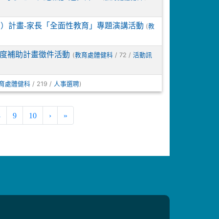
防治）計畫-家長「全面性教育」專題演講活動
(
教
年度補助計畫徵件活動
(
/ 72 /
教育處體健科
活動訊
/ 219 /
)
育處體健科
人事選聘
8
9
10
›
»