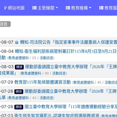
網站地圖
主管機關
教育機構
教育服
消息
章列表
-08-07
轉知-司法院公告「指定家事事件法嚴重病人保護安
-08-04
轉知-衛生福利部疾病管制署訂於115年8月3日至9月
活動
(
/ 25 /
)
教育處體健科
活動訊息
-08-03
運動部委請國立臺中教育大學辦理「2026年『王
轉達
育成果展」
(
/ 40 /
)
教育處體健科
活動訊息
-07-29
教育部115年氣候變遷講習活動
(
/ 45 /
教育處體健科
活動訊
-07-28
運動部委請國立臺中教育大學辦理「2026年『王
轉達
名單
(
/ 42 /
)
教育處體健科
活動訊息
-07-28
國立臺中教育大學辦理「115年適應運動經驗分享
轉達
-07-23
衛生局失智宣導影片-認識失智症照護服務資源
(
教育處體