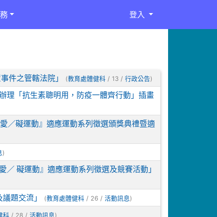
務
登入
置事件之管轄法院」
(
/ 13 /
)
教育處體健科
行政公告
21日辦理「抗生素聰明用，防疫一體齊行動」插畫
牌愛／礙運動』適應運動系列徵選頒獎典禮暨適
)
息
牌愛／ 礙運動』適應運動系列徵選及競賽活動」
及議題交流」
(
/ 26 /
)
教育處體健科
活動訊息
/ 28 /
)
健科
活動訊息