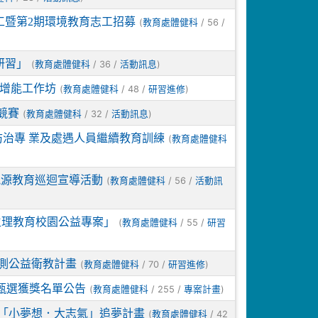
工暨第2期環境教育志工招募
(
/ 56 /
教育處體健科
研習」
(
/ 36 /
)
教育處體健科
活動訊息
醫增能工作坊
(
/ 48 /
)
教育處體健科
研習進修
競賽
(
/ 32 /
)
教育處體健科
活動訊息
防治專 業及處遇人員繼續教育訓練
(
教育處體健科
能源教育巡迴宣導活動
(
/ 56 /
教育處體健科
活動訊
期生理教育校園公益專案」
(
/ 55 /
教育處體健科
研習
測公益衛教計畫
(
/ 70 /
)
教育處體健科
研習進修
案甄選獲獎名單公告
(
/ 255 /
)
教育處體健科
專案計畫
6「小夢想．大志氣」追夢計畫
(
/ 42
教育處體健科