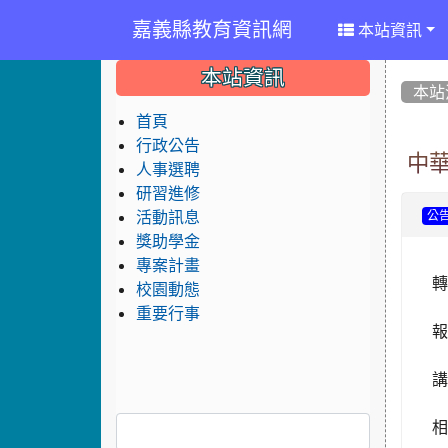
嘉義縣教育資訊網
本站資訊
:::
:::
:::
本站資訊
本站
首頁
行政公告
中
人事選聘
研習進修
活動訊息
公
獎助學金
專案計畫
轉
校園動態
重要行事
報
講
相