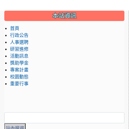
:::
本站資訊
首頁
行政公告
人事選聘
研習進修
活動訊息
獎助學金
專案計畫
校園動態
重要行事