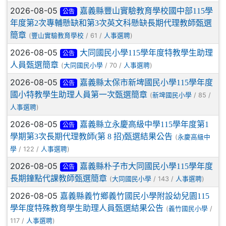
2026-08-05
嘉義縣豐山實驗教育學校國中部115學
公告
年度第2次專輔懸缺和第3次英文科懸缺長期代理教師甄選
簡章
(
/ 61 /
)
豐山實驗教育學校
人事選聘
2026-08-05
大同國民小學115學年度特教學生助理
公告
人員甄選簡章
(
/ 70 /
)
大同國民小學
人事選聘
2026-08-05
嘉義縣太保市新埤國民小學115學年度
公告
國小特教學生助理人員第一次甄選簡章
(
/ 85 /
新埤國民小學
)
人事選聘
2026-08-05
嘉義縣立永慶高級中學115學年度第1
公告
學期第3次長期代理教師(第 8 招)甄選結果公告
(
永慶高級中
/ 122 /
)
學
人事選聘
2026-08-05
嘉義縣朴子市大同國民小學115學年度
公告
長期鐘點代課教師甄選簡章
(
/ 143 /
)
大同國民小學
人事選聘
2026-08-05
嘉義縣義竹鄉義竹國民小學附設幼兒園115
學年度特殊教育學生助理人員甄選結果公告
(
/
義竹國民小學
117 /
)
人事選聘