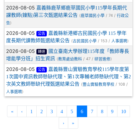
2026-08-05
嘉義縣鹿草鄉鹿草國民小學115學年長期代
課教師(鐘點)第三次甄選結果公告
(
/ 74 /
鹿草國民小學
行政公
)
告
2026-08-05
嘉義縣新港鄉古民國民小學 115 學年
公告
度長期代課教師甄選結果公告
(
/ 153 /
)
古民國民小學
人事選聘
2026-08-05
國立臺南大學辦理115年度「教師專長
轉達
增能學分班」招生資訊
(
/ 47 /
)
教育處幼教科
研習進修
2026-08-05
嘉義縣豐山實驗教育學校115學年度第
公告
1次國中資訊教師懸缺代理、第1次專輔老師懸缺代理、第2
次英文教師懸缺代理甄選結果公告
(
/ 108 /
豐山實驗教育學校
)
人事選聘
(current)
«
‹
1
2
3
4
5
6
7
8
9
10
›
»