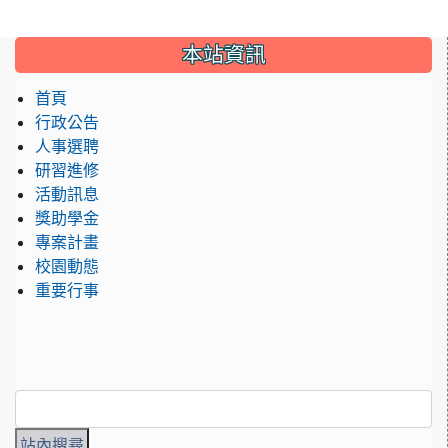
:::
本站資訊
首頁
行政公告
人事選聘
研習進修
活動訊息
獎助學金
專案計畫
校園動態
重要行事