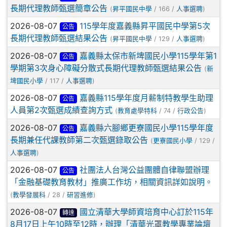
長期代理教師甄選簡章公告
(
昇平國民中學
/ 166 /
人事選聘
)
2026-08-07
115學年度嘉義縣昇平國民中學第5次
公告
長期代理教師甄選結果公告
(
昇平國民中學
/ 129 /
人事選聘
)
2026-08-07
嘉義縣太保市新埤國民小學115學年第1
公告
學期第3次身心障礙分散式長期代理教師甄選結果公告
(
新
埤國民小學
/ 117 /
人事選聘
)
2026-08-07
嘉義縣115學年度月薪制特教學生助理
公告
人員第2次甄選成績查詢方式
(
教育處學特科
/ 74 /
行政公告
)
2026-08-07
嘉義縣六腳鄉更寮國民小學115學年度
公告
長期兼任代課教師第二次甄選錄取公告
(
更寮國民小學
/ 129 /
人事選聘
)
2026-08-07
社團法人台灣公益團體自律聯盟辦理
公告
「金融基礎教育教材」推廣工作坊，相關資訊詳如說明。
(
教學發展科
/ 28 /
研習進修
)
2026-08-07
國立清華大學師資培育中心訂於115年
轉達
8月17日上午10時至12時，辦理「清華光罩教學專業論壇