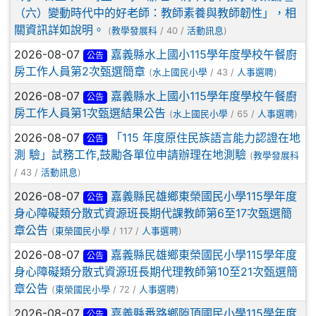
（六）變動時代中的好老師：教師素養與教師韌性」，相
關資訊詳如說明。
(
教學發展科
/ 40 /
活動訊息
)
2026-08-07
嘉義縣水上國小115學年度學校午餐廚
公告
房工作人員第2次甄選簡章
(
水上國民小學
/ 43 /
人事選聘
)
2026-08-07
嘉義縣水上國小115學年度學校午餐廚
公告
房工作人員第1次甄選結果公告
(
水上國民小學
/ 65 /
人事選聘
)
2026-08-07
「115 年度原住民族語言能力認證在地
公告
測 驗」試務工作,鼓勵各單位申請辦理在地測驗
(
教學發展科
/ 43 /
活動訊息
)
2026-08-07
嘉義縣民雄鄉東榮國民小學115學年度
公告
身心障礙類分散式資源班長期代課教師第6至17次甄選簡
章公告
(
東榮國民小學
/ 117 /
人事選聘
)
2026-08-07
嘉義縣民雄鄉東榮國民小學115學年度
公告
身心障礙類分散式資源班長期代理教師第10至21次甄選簡
章公告
(
東榮國民小學
/ 72 /
人事選聘
)
2026-08-07
嘉義縣番路鄉隙頂國民小學115學年度
公告