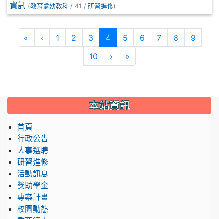
資訊
(
教育處幼教科
/ 41 /
研習進修
)
第一頁
上一頁
(目前頁次)
«
‹
1
2
3
4
5
6
7
8
9
下一頁
最後頁
10
›
»
本站資訊
首頁
行政公告
人事選聘
研習進修
活動訊息
獎助學金
專案計畫
校園動態