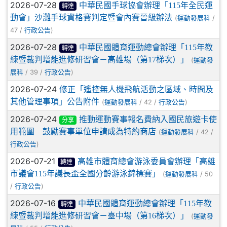
2026-07-28
中華民國手球協會辦理「115年全民運
轉達
動會」沙灘手球資格賽判定暨會內賽晉級辦法
(
/
運動發展科
47 /
)
行政公告
2026-07-28
中華民國體育運動總會辦理「115年教
轉達
練暨裁判增能進修研習會－高雄場（第17梯次）」
(
運動發
/ 39 /
)
展科
行政公告
2026-07-24
修正「遙控無人機飛航活動之區域、時間及
其他管理事項」公告附件
(
/ 42 /
)
運動發展科
行政公告
2026-07-24
推動運動賽事報名費納入國民旅遊卡使
分享
用範圍 鼓勵賽事單位申請成為特約商店
(
/ 42 /
運動發展科
)
行政公告
2026-07-21
高雄市體育總會游泳委員會辦理「高雄
轉達
市議會115年議長盃全國分齡游泳錦標賽」
(
/ 50
運動發展科
/
)
行政公告
2026-07-16
中華民國體育運動總會辦理「115年教
轉達
練暨裁判增能進修研習會－臺中場（第16梯次）」
(
運動發