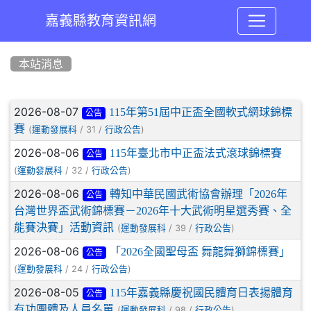
嘉義縣教育資訊網
:::
本站消息
文章列表
2026-08-07
115年第51屆中正盃全國軟式網球錦標
公告
賽
(
/ 31 /
)
運動發展科
行政公告
2026-08-06
115年臺北市中正盃法式滾球錦標賽
公告
(
/ 32 /
)
運動發展科
行政公告
2026-08-06
轉知中華民國武術協會辦理「2026年
公告
台灣世界盃武術錦標賽－2026年十大武術明星選秀賽、全
能賽決賽」活動資訊
(
/ 39 /
)
運動發展科
行政公告
2026-08-06
「2026全國聖母盃 舞龍舞獅錦標賽」
公告
(
/ 24 /
)
運動發展科
行政公告
2026-08-05
115年嘉義縣慶祝國民體育日表揚體育
公告
有功團體及人員名單
(
/ 98 /
)
運動發展科
行政公告