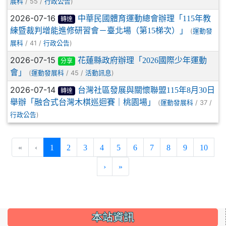
/ 55 /
)
展科
行政公告
2026-07-16
中華民國體育運動總會辦理「115年教
轉達
練暨裁判增能進修研習會－臺北場（第15梯次）」
(
運動發
/ 41 /
)
展科
行政公告
2026-07-15
花蓮縣政府辦理「2026國際少年運動
分享
會」
(
/ 45 /
)
運動發展科
活動訊息
2026-07-14
台灣社區發展與關懷聯盟115年8月30日
轉達
舉辦「融合式台灣木棋巡迴賽｜桃園場」
(
/ 37 /
運動發展科
)
行政公告
(current)
«
‹
1
2
3
4
5
6
7
8
9
10
›
»
:::
本站資訊