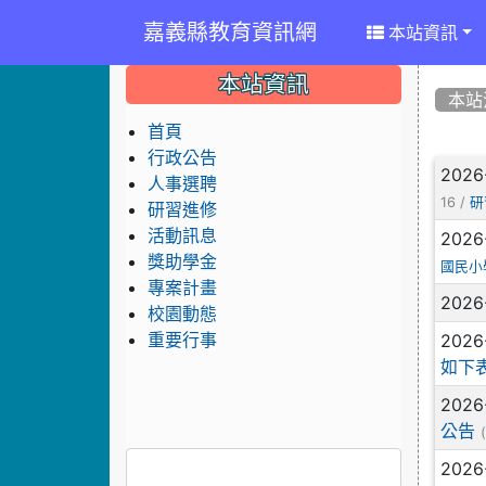
嘉義縣教育資訊網
本站資訊
:::
:::
:::
本站資訊
本站
首頁
行政公告
文
2026
人事選聘
16 /
研
研習進修
活動訊息
2026
獎助學金
國民小
專案計畫
2026
校園動態
2026
重要行事
如下表
2026
公告
2026