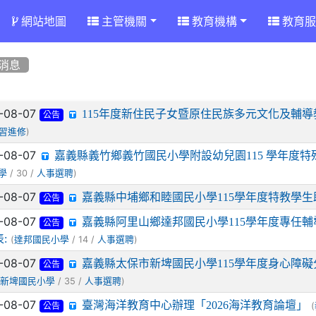
網站地圖
主管機關
教育機構
教育服
消息
章列表
-08-07
115年度新住民子女暨原住民族多元文化及輔導
公告
)
習進修
-08-07
嘉義縣義竹鄉義竹國民小學附設幼兒園115 學年度
/ 30 /
)
學
人事選聘
-08-07
嘉義縣中埔鄉和睦國民小學115學年度特教學
公告
-08-07
嘉義縣阿里山鄉達邦國民小學115學年度專任輔
公告
:
(
/ 14 /
)
達邦國民小學
人事選聘
-08-07
嘉義縣太保市新埤國民小學115學年度身心障礙
公告
(
/ 35 /
)
新埤國民小學
人事選聘
-08-07
臺灣海洋教育中心辦理「2026海洋教育論壇」
(
公告