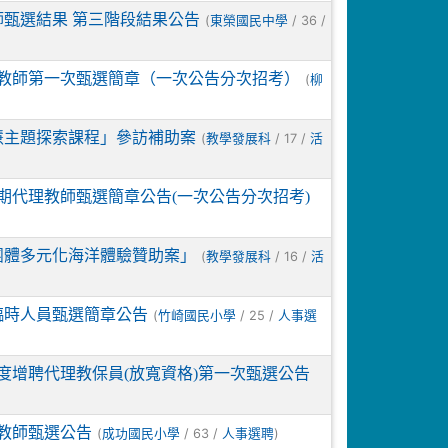
師甄選結果 第三階段結果公告
(
/ 36 /
東榮國民中學
課教師第一次甄選簡章（一次公告分次招考）
(
柳
慧主題探索課程」參訪補助案
(
/ 17 /
教學發展科
活
期代理教師甄選簡章公告(一次公告分次招考)
團體多元化海洋體驗贊助案」
(
/ 16 /
教學發展科
活
臨時人員甄選簡章公告
(
/ 25 /
竹崎國民小學
人事選
度增聘代理教保員(放寬資格)第一次甄選公告
課教師甄選公告
(
/ 63 /
)
成功國民小學
人事選聘