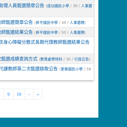
生助理人員甄選簡章公告
(
/ 36 /
成功國民小學
人事選
教師甄選簡章公告
(
/ 49 /
)
昇平國民中學
人事選聘
教師甄選結果公告
(
/ 50 /
)
昇平國民中學
人事選聘
3次身心障礙分散式長期代理教師甄選結果公告
次甄選成績查詢方式
(
/ 30 /
)
教育處學特科
行政公告
任代課教師第二次甄選錄取公告
(
/ 58
更寮國民小學
8
9
10
›
»