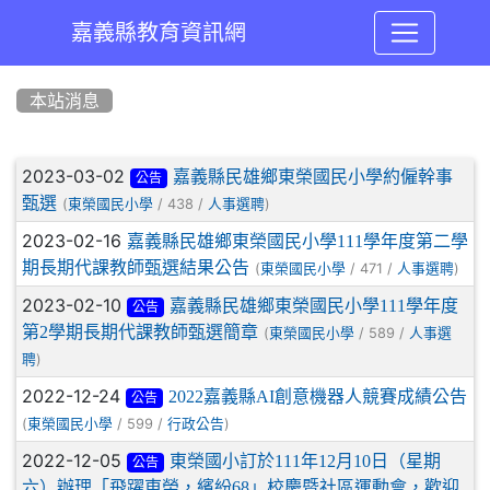
嘉義縣教育資訊網
:::
本站消息
文章列表
2023-03-02
嘉義縣民雄鄉東榮國民小學約僱幹事
公告
甄選
(
/ 438 /
)
東榮國民小學
人事選聘
2023-02-16
嘉義縣民雄鄉東榮國民小學111學年度第二學
期長期代課教師甄選結果公告
(
/ 471 /
)
東榮國民小學
人事選聘
2023-02-10
嘉義縣民雄鄉東榮國民小學111學年度
公告
第2學期長期代課教師甄選簡章
(
/ 589 /
東榮國民小學
人事選
)
聘
2022-12-24
2022嘉義縣AI創意機器人競賽成績公告
公告
(
/ 599 /
)
東榮國民小學
行政公告
2022-12-05
東榮國小訂於111年12月10日（星期
公告
六）辦理「飛躍東榮，繽紛68」校慶暨社區運動會，歡迎