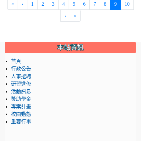
(current)
«
‹
1
2
3
4
5
6
7
8
9
10
›
»
:::
本站資訊
首頁
行政公告
人事選聘
研習進修
活動訊息
獎助學金
專案計畫
校園動態
重要行事