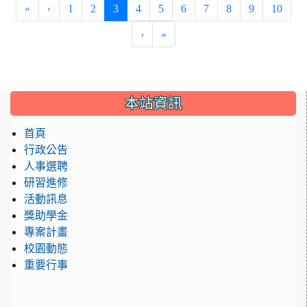
(current)
«
‹
1
2
3
4
5
6
7
8
9
10
›
»
:::
本站資訊
首頁
行政公告
人事選聘
研習進修
活動訊息
獎助學金
專案計畫
校園動態
重要行事