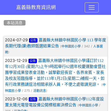
嘉義縣教育資訊網
:::
本站消息
文章列表
2024-07-29
嘉義縣大林鎮中林國民小學 113 學年度
公告
長期代理(課)教師甄選結果公告
(
/ 342 /
中林國民小學
人事選
)
聘
2023-12-29
嘉義縣大林鎮中林國民小學謹訂於112
公告
年12月30日 (星期六)上午9時起舉行62週年校慶運動會暨社
團學習成果發表會活動，誠摯歡迎長官、各界來賓、家長
及校友蒞臨指導。並於113年1月2日(星期二)補假一天，如
有行政業務請逕洽相關承辦人員，不便之處敬請見諒。
(
中
/ 275 /
)
林國民小學
活動訊息
2023-12-06
嘉義縣大林鎮中林國民小學112年度設
公告
置太陽光電發電設備公開標租案決標公告
(
/
中林國民小學