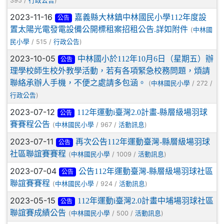
395 /
)
行政公告
2023-11-16
嘉義縣大林鎮中林國民小學112年度設
公告
置太陽光電發電設備公開標租案招租公告.詳如附件
(
中林國
/ 515 /
)
民小學
行政公告
2023-10-05
中林國小於112年10月6日（星期五）辦
公告
理學校師生校外教學活動，若有各項緊急校務問題，煩請
聯絡承辦人手機，不便之處請多包涵。
(
/ 272 /
中林國民小學
)
行政公告
2023-07-12
112年運動i臺灣2.0計畫-縣層級場羽球
公告
賽賽程公告
(
/ 967 /
)
中林國民小學
活動訊息
2023-07-11
再次公告112年運動臺灣-縣層級場羽球
公告
社區聯誼賽賽程
(
/ 1009 /
)
中林國民小學
活動訊息
2023-07-04
公告112年運動臺灣-縣層級場羽球社區
公告
聯誼賽賽程
(
/ 924 /
)
中林國民小學
活動訊息
2023-05-15
112年運動i臺灣2.0計畫中埔場羽球社區
公告
聯誼賽成績公告
(
/ 500 /
)
中林國民小學
活動訊息