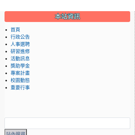
:::
本站資訊
首頁
行政公告
人事選聘
研習進修
活動訊息
獎助學金
專案計畫
校園動態
重要行事