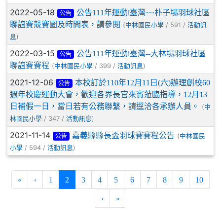
2022-05-18
公告111年運動i臺灣~~朴子場羽球社區
公告
聯誼賽競賽圖及時間表，請參閱
(
/ 591 /
中林國民小學
活動訊
)
息
2022-03-15
公告111年運動i臺灣--大林場羽球社區
公告
聯誼賽賽程
(
/ 399 /
)
中林國民小學
活動訊息
2021-12-06
本校訂於110年12月11日(六)辦理創校60
公告
週年校慶運動大會，歡迎各界長官來賓蒞臨指導，12月13
日補假一日，當日若有公務聯繫，請逕洽各承辦人員。
(
中
/ 347 /
)
林國民小學
活動訊息
2021-11-14
嘉義縣縣長盃羽球賽賽程公告
(
中林國民
公告
/ 594 /
)
小學
活動訊息
(current)
«
‹
1
2
3
4
5
6
7
8
9
10
›
»