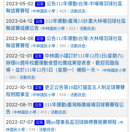
2023-05-02
公告112年運動i台灣-中埔場羽球社區
公告
聯誼賽賽程
(
/ 429 /
)
中林國民小學
活動訊息
2023-04-12
112年運動i臺灣2.0計畫大林場羽球社區
公告
聯誼賽成績公告
(
/ 322 /
)
中林國民小學
活動訊息
2023-04-06
公告112年運動i台灣-大林場羽球社區
公告
聯誼賽賽程
(
/ 395 /
)
中林國民小學
活動訊息
2022-12-01
中林國小謹訂於111年12月3日(星期六)
公告
辦理61週年校慶運動會暨社團成果發表會，歡迎蒞臨指
導，並於111年12月5日（星期一）補假一天。
(
中林國民小學
/ 389 /
)
活動訊息
2022-10-13
更正公告第18屆打貓盃五人制足球賽賽
公告
程相關事宜
(
/ 558 /
)
中林國民小學
活動訊息
2022-08-11
111年運動i臺灣縣層級場羽球賽賽程公
公告
告
(
/ 413 /
)
中林國民小學
活動訊息
2022-07-07
轉po理事長盃羽球錦標賽競賽規程
(
中
公告
/ 574 /
)
林國民小學
活動訊息