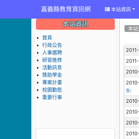
嘉義縣教育資訊網
本站資訊
:::
:::
:::
本站資訊
本站
首頁
行政公告
文
2011
人事選聘
研習進修
2011
活動訊息
2010
獎助學金
2010
專案計畫
校園動態
)
告
重要行事
2010
2010
2010
2010