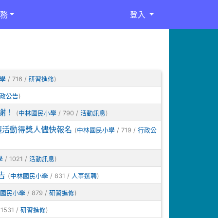
務
登入
/ 716 /
)
學
研習進修
)
政公告
謝！
(
/ 790 /
)
中林國民小學
活動訊息
甄選活動得獎人儘快報名
(
/ 719 /
中林國民小學
行政公
/ 1021 /
)
學
活動訊息
告
(
/ 831 /
)
中林國民小學
人事選聘
/ 879 /
)
國民小學
研習進修
 1531 /
)
研習進修