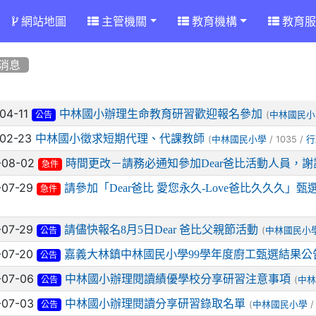
網站地圖
主管機關
教育機構
教育服
消息
章列表
-04-11
中林國小辦理生命教育研習歡迎報名參加
(
中林國民小
公告
-02-23
中林國小徵求短期代理、代課教師
(
/ 1035 /
中林國民小學
行
-08-02
時間更改－請務必通知參加Dear爸比活動人員，謝
急件
-07-29
請參加「Dear爸比 愛您永久-Love爸比久久久」
急件
-07-29
請儘快報名8月5日Dear 爸比父親節活動
(
中林國民小
公告
-07-20
嘉義大林鎮中林國民小學99學年度廚工甄選結果公
公告
-07-06
中林國小辦理閱讀績優學校分享研習注意事項
(
中林
公告
-07-03
中林國小辦理閱讀分享研習錄取名單
(
/
中林國民小學
公告