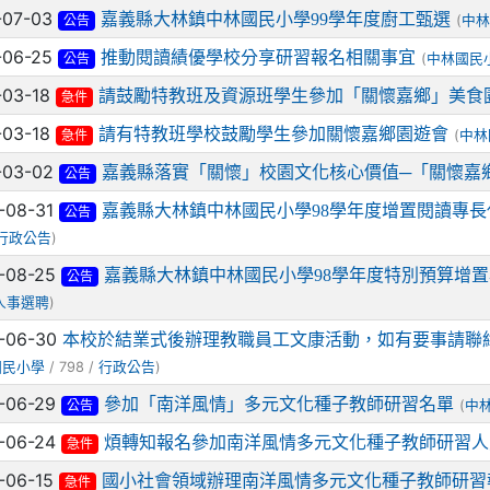
-07-03
嘉義縣大林鎮中林國民小學99學年度廚工甄選
(
中林
公告
-06-25
推動閱讀績優學校分享研習報名相關事宜
(
中林國民
公告
-03-18
請鼓勵特教班及資源班學生參加「關懷嘉鄉」美食
急件
-03-18
請有特教班學校鼓勵學生參加關懷嘉鄉園遊會
(
中林
急件
-03-02
嘉義縣落實「關懷」校園文化核心價值─「關懷嘉
公告
-08-31
嘉義縣大林鎮中林國民小學98學年度增置閱讀專
公告
)
行政公告
-08-25
嘉義縣大林鎮中林國民小學98學年度特別預算增
公告
)
人事選聘
-06-30
本校於結業式後辦理教職員工文康活動，如有要事請聯絡教導主任~(
/ 798 /
)
國民小學
行政公告
-06-29
參加「南洋風情」多元文化種子教師研習名單
(
中
公告
-06-24
煩轉知報名參加南洋風情多元文化種子教師研習人
急件
-06-15
國小社會領域辦理南洋風情多元文化種子教師研習
急件