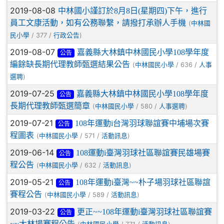
2019-08-08
中林國小謹訂於8月8日(星期四)下午，進行
員工文康活動，如有公務聯繫，請撥打承辦人手機
(
中林國
/ 377 /
)
民小學
行政公告
2019-08-07
嘉義縣大林鎮中林國民小學108學年度
公告
編餘缺長期代理教師甄選結果公告
(
/ 636 /
中林國民小學
人事
)
選聘
2019-07-25
嘉義縣大林鎮中林國民小學108學年度
公告
長期代理教師甄選簡章
(
/ 580 /
)
中林國民小學
人事選聘
2019-07-21
108年運動i台灣羽球聯誼賽中埔場次賽
公告
程圖表
(
/ 571 /
)
中林國民小學
活動訊息
2019-06-14
108運動i臺灣羽球社區聯誼賽民雄場賽
公告
程公告
(
/ 632 /
)
中林國民小學
活動訊息
2019-05-21
108年運動i臺灣~~朴子場羽球社區聯誼
公告
賽程公告
(
/ 589 /
)
中林國民小學
活動訊息
2019-03-22
更正~~108年運動i臺灣羽球社區聯誼賽
公告
~~大林場賽程公告