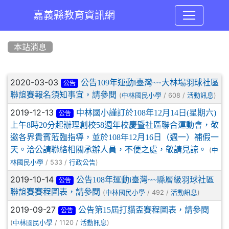
嘉義縣教育資訊網
:::
本站消息
文章列表
2020-03-03
公告109年運動i臺灣~~大林場羽球社區
公告
聯誼賽報名須知事宜，請參閱
(
/ 608 /
)
中林國民小學
活動訊息
2019-12-13
中林國小謹訂於108年12月14日(星期六)
公告
上午8時20分起辦理創校58週年校慶暨社區聯合運動會，敬
邀各界貴賓蒞臨指導，並於108年12月16日（週一）補假一
天。洽公請聯絡相關承辦人員，不便之處，敬請見諒。
(
中
/ 533 /
)
林國民小學
行政公告
2019-10-14
公告108年運動i臺灣~~縣層級羽球社區
公告
聯誼賽賽程圖表，請參閱
(
/ 492 /
)
中林國民小學
活動訊息
2019-09-27
公告第15屆打貓盃賽程圖表，請參閱
公告
(
/ 1120 /
)
中林國民小學
活動訊息