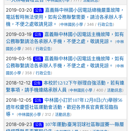
(
/ 771 /
)
中林國民小學
活動訊息
2019-03-20
嘉義縣中林國小因電話總機嚴重故障，
公告
電話暫時無法使用，如有公務聯繫需要，請洽各承辦人手
機，不便之處敬請見諒。
(
/ 346 /
)
中林國民小學
行政公告
2019-03-19
嘉義縣中林國小因電話主機故障，如有
公告
公務聯繫請洽各承辦人手機，不便之處，敬請見諒。
(
中林
/ 365 /
)
國民小學
行政公告
2019-03-15
嘉義縣中林國小因電話主機故障，如有
公告
公務聯繫請洽各承辦人手機，不便之處，敬請見諒。
(
中林
/ 358 /
)
國民小學
行政公告
2018-12-12
本校於12/12下午辦理自強活動，若有連
公告
繫事項，請手機連絡承辦人員
(
/ 400 /
)
中林國民小學
活動訊息
2018-12-05
中林國小訂於107年12月8日(六)舉辦56
公告
週年校慶暨社區運動會活動，歡迎各界長官貴賓蒞臨指
導。
(
/ 312 /
)
中林國民小學
活動訊息
2018-09-23
107年運動i臺灣羽球社區聯誼賽~~縣層
公告