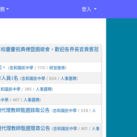
務
登入
8週年校慶慶祝典禮暨園遊會，歡迎各界長官貴賓蒞
加。
(
/ 1110 /
)
忠和國民中學
研習進修
作人員1名
(
/ 624 /
)
忠和國民中學
人事選聘
/ 385 /
)
忠和國民中學
人事選聘
/ 467 /
)
民中學
人事選聘
期代理教師甄選錄取公告
(
/ 528 /
忠和國民中學
人
長期代理教師甄選簡章公告
(
/ 901 /
忠和國民中學
人事