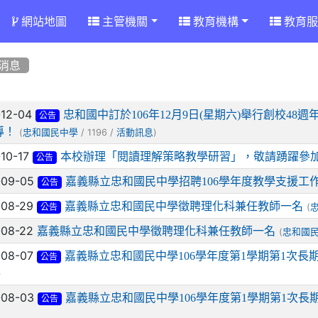
網站地圖
主管機關
教育機構
教育服
消息
章列表
-12-04
忠和國中訂於106年12月9日(星期六)舉行創校4
公告
導！
(
/ 1196 /
)
忠和國民中學
活動訊息
-10-17
本校辦理「閱讀理解策略教學研習」，敬請踴躍參
公告
-09-05
嘉義縣立忠和國民中學招聘106學年度教學支援工
公告
-08-29
嘉義縣立忠和國民中學徵聘理化科兼任教師一名
(
公告
-08-22
嘉義縣立忠和國民中學徵聘理化科兼任教師一名
(
忠和國
-08-07
嘉義縣立忠和國民中學106學年度第1學期第1次長
公告
)
-08-03
嘉義縣立忠和國民中學106學年度第1學期第1次
公告