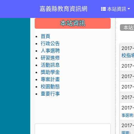
嘉義縣教育資訊網
本站資訊
:::
:::
:::
本站資訊
本站
首頁
行政公告
文
2017
人事選聘
校指
研習進修
活動訊息
2017
獎助學金
2017
專案計畫
2017
校園動態
重要行事
2017
2017
事選聘
2017
)
選聘