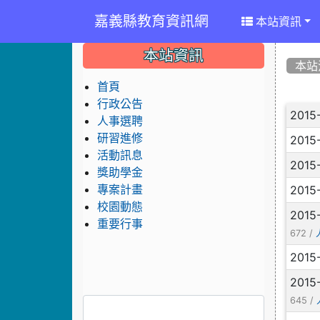
嘉義縣教育資訊網
本站資訊
:::
:::
:::
本站資訊
本站
首頁
行政公告
文
2015
人事選聘
研習進修
2015
活動訊息
2015
獎助學金
2015
專案計畫
校園動態
2015
重要行事
672 /
2015
2015
645 /