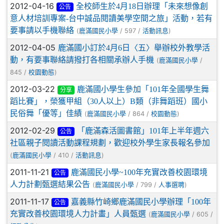
2012-04-16
全校師生於4月18日辦理「未來想像創
公告
意人材培訓專案-台中誠品閱讀美學空間之旅」活動，若有
要事請以手機聯絡
(
/ 597 /
)
鹿滿國民小學
活動訊息
2012-04-05
鹿滿國小訂於4月6日〈五〉舉辦校外教學活
動，有要事聯絡請撥打各相關承辦人手機
(
/
鹿滿國民小學
845 /
)
校園動態
2012-03-22
鹿滿國小學生參加「101年全國學生舞
分享
蹈比賽」，榮獲甲組（30人以上）B類（非舞蹈班）國小
民俗舞「優等」佳績
(
/ 864 /
)
鹿滿國民小學
校園動態
2012-02-29
「鹿滿森活圖書館」101年上半年週六
公告
社區親子閱讀活動課程規劃，歡迎校外學生家長報名參加
(
/ 410 /
)
鹿滿國民小學
活動訊息
2011-11-21
鹿滿國民小學~100年充實改善校園環境
公告
人力計劃甄選結果公告
(
/ 799 /
)
鹿滿國民小學
人事選聘
2011-11-17
嘉義縣竹崎鄉鹿滿國民小學辦理「100年
公告
充實改善校園環境人力計畫」人員甄選
(
/ 605 /
鹿滿國民小學