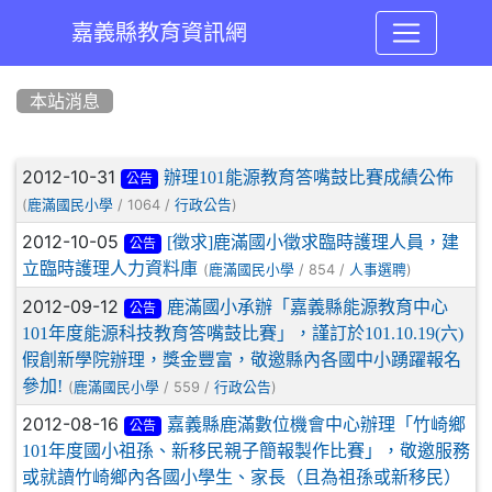
嘉義縣教育資訊網
:::
本站消息
文章列表
2012-10-31
辦理101能源教育答嘴鼓比賽成績公佈
公告
(
/ 1064 /
)
鹿滿國民小學
行政公告
2012-10-05
[徵求]鹿滿國小徵求臨時護理人員，建
公告
立臨時護理人力資料庫
(
/ 854 /
)
鹿滿國民小學
人事選聘
2012-09-12
鹿滿國小承辦「嘉義縣能源教育中心
公告
101年度能源科技教育答嘴鼓比賽」，謹訂於101.10.19(六)
假創新學院辦理，獎金豐富，敬邀縣內各國中小踴躍報名
參加!
(
/ 559 /
)
鹿滿國民小學
行政公告
2012-08-16
嘉義縣鹿滿數位機會中心辦理「竹崎鄉
公告
101年度國小祖孫、新移民親子簡報製作比賽」，敬邀服務
或就讀竹崎鄉內各國小學生、家長（且為祖孫或新移民）