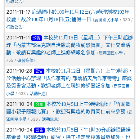
)
行政公告
2011-11-17
鹿滿國小於100年11月12日(六)辦理創校103年
校慶，故於100年11月18日(五)補假一日
(
/ 330 /
鹿滿國民小學
)
行政公告
2011-11-11
本校於11月15日（星期二）下午三時起辦
公告
理「內蒙古鄂溫克族自治旗烏蘭牧騎歌舞團」文化交流活
動，敬請有興趣的老師上進修網報名參加
(
/
鹿滿國民小學
755 /
)
研習進修
2011-10-28
本校於11月12日（星期六）上午9時起，
公告
於活動中心辦理「與作家有約-部落格天后作家彎彎」座談
及簽書會活動，歡迎老師上在職進修網登記參加
(
鹿滿國民
/ 633 /
)
小學
活動訊息
2011-10-04
本校於10月5日上午9時起辦理「竹崎鄉
分享
國小親子簡報比賽」，歡迎有興趣的教育同仁前來參觀
(
鹿
/ 538 /
)
滿國民小學
活動訊息
2011-10-04
本校於10月5日下午1時30分起辦理研揚
公告
基金會「肢體律動」研習，除了指定學校派員參加外，也