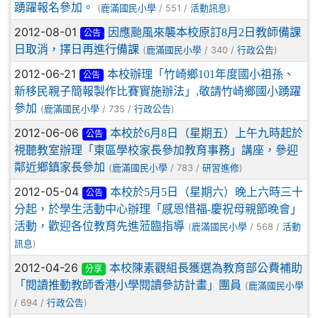
踴躍報名參加。
(
/ 551 /
)
鹿滿國民小學
活動訊息
2012-08-01
因應颱風來襲本校原訂8月2日教師備課
公告
日取消，擇日再進行備課
(
/ 340 /
)
鹿滿國民小學
行政公告
2012-06-21
本校辦理「竹崎鄉101年度國小祖孫、
公告
新移民親子簡報製作比賽實施辦法」,敬請竹崎鄉國小踴躍
參加
(
/ 735 /
)
鹿滿國民小學
行政公告
2012-06-06
本校於6月8日（星期五）上午九時起於
公告
視聽教室辦理「東區學校家長參加教育事務」講座，參迎
鄰近鄉鎮家長參加
(
/ 783 /
)
鹿滿國民小學
研習進修
2012-05-04
本校於5月5日（星期六）晚上六時三十
公告
分起，於學生活動中心辦理「感恩惜福-慶祝母親節晚會」
活動，歡迎各位教育先進蒞臨指導
(
/ 568 /
鹿滿國民小學
活動
)
訊息
2012-04-26
本校陳素觀組長獲選為教育部公費補助
分享
「閱讀推動教師香港小學閱讀參訪計畫」團員
(
鹿滿國民小學
/ 694 /
)
行政公告