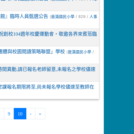
書館』臨時人員甄選公告
(
/ 829 /
鹿滿國民小學
人事
辦慶祝創校104週年校慶運動會，敬邀各界來賓蒞臨
動團體與校園閱讀策略聯盟」學校
(
/
鹿滿國民小學
間異動,請已報名老師留意,未報名之學校儘速
堂課報名期限將至,尚未報名學校儘速至教師在
(current)
8
9
10
›
»