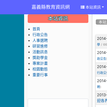
嘉義縣教育資訊網
本站資訊
:::
:::
:::
本站資訊
本站
首頁
行政公告
文
2014
人事選聘
/ 66
學
研習進修
活動訊息
2014
獎助學金
政公告
專案計畫
2014
校園動態
行政公
重要行事
2014
)
聘
2013
迎各