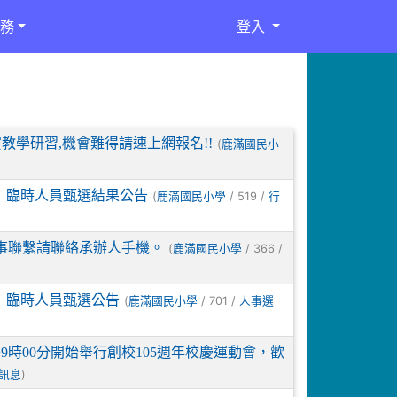
務
登入
教學研習,機會難得請速上網報名!!
(
鹿滿國民小
」臨時人員甄選結果公告
(
/ 519 /
鹿滿國民小學
行
，有事聯繫請聯絡承辦人手機。
(
/ 366 /
鹿滿國民小學
」臨時人員甄選公告
(
/ 701 /
鹿滿國民小學
人事選
午9時00分開始舉行創校105週年校慶運動會，歡
)
訊息