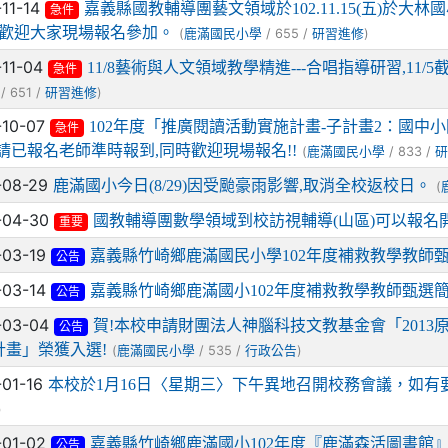
-11-14
嘉義縣國教輔導團藝文領域於102.11.15(五)於
急件
，歡迎大家現場報名參加。
(
/ 655 /
)
鹿滿國民小學
研習進修
-11-04
11/8藝術與人文領域教學精進---合唱指導研習,11
急件
/ 651 /
)
研習進修
-10-07
102年度「推廣閱讀活動實施計畫-子計畫2：國
急件
!請已報名老師準時報到,同時歡迎現場報名!!
(
/ 833 /
鹿滿國民小學
-08-29
鹿滿國小今日(8/29)因受颱豪雨影響,取消全校返校日。
(
-04-30
國教輔導團數學領域到校訪視輔導(山區)可以報名開
重要
-03-19
嘉義縣竹崎鄉鹿滿國民小學102年度補救教學教師
公告
-03-14
嘉義縣竹崎鄉鹿滿國小102年度補救教學教師甄選
公告
-03-04
賀!本校申請財團法人神腦科技文教基金會「201
公告
計畫」榮獲入選!
(
/ 535 /
)
鹿滿國民小學
行政公告
-01-16
本校於1月16日〈星期三〉下午異地召開校務會議，如有
)
-01-02
嘉義縣竹崎鄉鹿滿國小102年度『鹿滿森活圖書館
公告