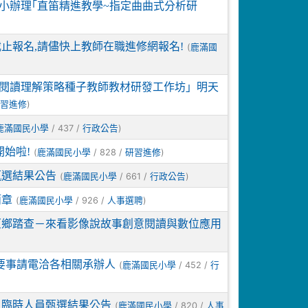
大林國小辦理｢直笛精進教學~指定曲曲式分析研
/5截止報名,請儘快上教師在職進修網報名!
(
鹿滿國
中小閱讀理解策略種子教師教材研發工作坊」明天
)
研習進修
/ 437 /
)
鹿滿國民小學
行政公告
始啦!
(
/ 828 /
)
鹿滿國民小學
研習進修
甄選結果公告
(
/ 661 /
)
鹿滿國民小學
行政公告
簡章
(
/ 926 /
)
鹿滿國民小學
人事選聘
3原鄉踏查－來看影像說故事創意閱讀與數位應用
要事請電洽各相關承辦人
(
/ 452 /
鹿滿國民小學
行
』臨時人員甄選結果公告
(
/ 820 /
鹿滿國民小學
人事