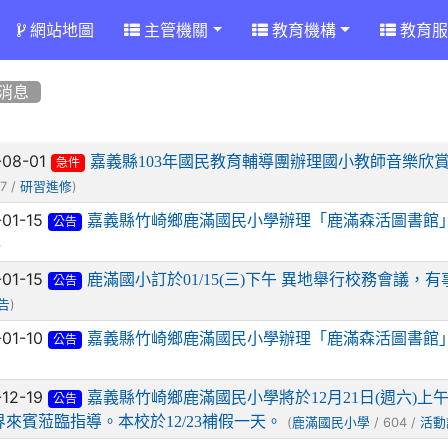
網站地圖
主管機關
教育機構
教育服
消息
章列表
-08-01
嘉義縣103年國民教育輔導團辦理國小教師音樂欣賞
急件
7 /
)
研習進修
-01-15
嘉義縣竹崎鄉鹿滿國民小學辦理「鹿滿森活圖書館
公告
)
-01-15
鹿滿國小訂於01/15(三)下午 異地舉行校務會議
公告
)
告
-01-10
嘉義縣竹崎鄉鹿滿國民小學辦理「鹿滿森活圖書館
公告
-12-19
嘉義縣竹崎鄉鹿滿國民小學將於12月21日(週六)上
公告
界來賓蒞臨指導。本校於12/23補假一天。
(
/ 604 /
鹿滿國民小學
活動