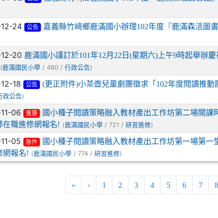
-12-24
嘉義縣竹崎鄉鹿滿國小辦理102年度『鹿滿森活圖
公告
-12-20
鹿滿國小謹訂於101年12月22日(星期六)上午9時起舉
(
/ 480 /
)
鹿滿國民小學
行政公告
-12-18
(更正附件)小茶壺兒童劇團徵求「102年度閱讀推
公告
)
行政公告
-11-06
國小種子閱讀策略融入教材產出工作坊第二場開課時
重要
師在職進修網報名!
(
/ 721 /
)
鹿滿國民小學
研習進修
-11-05
國小種子閱讀策略融入教材產出工作坊第一場第一
急件
修網報名!
(
/ 774 /
)
鹿滿國民小學
研習進修
«
‹
1
2
3
4
5
6
7